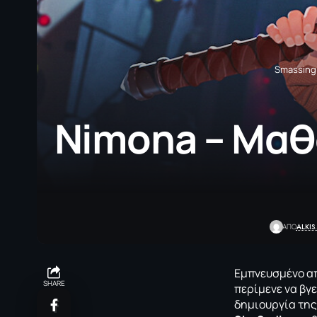
Smassing
Nimona – Μαθ
ALKIS
ΑΠΟ
Εμπνευσμένο α
SHARE
περίμενε να βγε
δημιουργία της