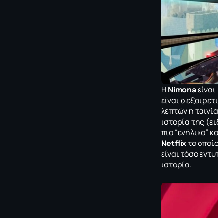
Η
Nimona
είναι
είναι ο εξαιρετ
λεπτών η ταινία
ιστορία της (ε
πιο “ενήλικο” κ
Netflix
το οποίο
είναι τόσο εντ
ιστορία.