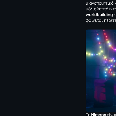
ικανοποιητικό,
μόλις λεπτά η 
worldbuilding
κ
φαίνεται περιττ
Το
Nimona
είναι