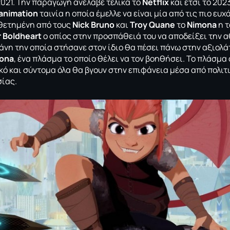
2021. Την παραγωγή ανέλαβε τελικά το
Netflix
και έτσι το 202
animation
ταινία η οποία έμελλε να είναι μία από τις πιο ευ
θετημένη από τους
Nick Bruno
και
Troy Quane
το
Nimona
η τ
r Boldheart
ο οπίος στην προσπάθειά του να αποδείξει την 
άνη την οποία στήσανε στον ίδιο θα πέσει πάνω στην αξιολ
ona
, ένα πλάσμα το οποίο θέλει να τον βοηθήσει. Το πλάσμα
κό και σύντομα όλα θα βγουν στην επιφάνεια μέσα από πολιτι
σίας.