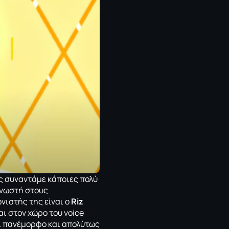
ς συναντάμε κάποιες πολύ
νωστή στους
νιστής της είναι ο
Riz
αι στον χώρο του voice
αι πανέμορφο και απολύτως