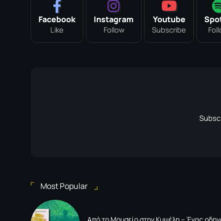
Facebook
Instagram
Youtube
Spot
Like
Follow
Subscribe
Fol
Subscr
Most Popular
Από το Μουσείο στην Κυψέλη – Ένας οδηγ