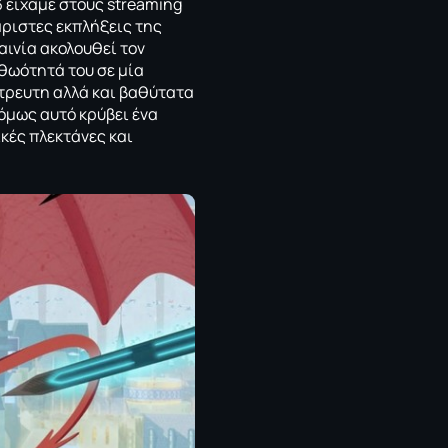
3 είχαμε στους streaming
χάριστες εκπλήξεις της
αινία ακολουθεί τον
αθωότητά του σε μία
άτρευτη αλλά και βαθύτατα
 όμως αυτό κρύβει ένα
κές πλεκτάνες και