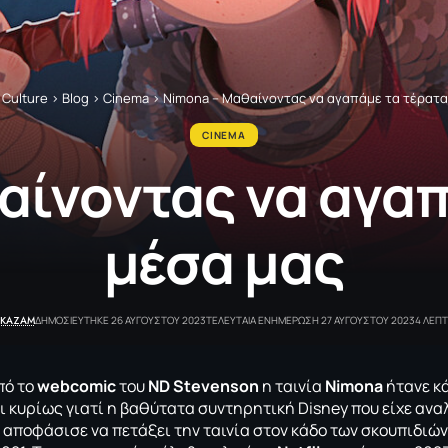
 Culture
>
Blog
>
Cinema
>
Nimona – Μαθαίνοντας να αγαπάμε τα τέρατα
CINEMA
αίνοντας να αγαπ
μέσα μας
.KAZAM
ΔΗΜΟΣΙΕΥΤΗΚΕ 26 ΑΥΓΟΥΣΤΟΥ 2023
ΤΕΛΕΥΤΑΙΑ ΕΝΗΜΕΡΩΣΗ 27 ΑΥΓΟΥΣΤΟΥ 2023
4 ΛΕΠ
πό το
webcomic
του
ND Stevenson
η ταινία
Nimona
ήτανε κά
ι κυρίως γιατί η βαθύτατα συντηρητική Disney που είχε ανα
 αποφάσισε να πετάξει την ταινία στον κάδο των σκουπιδιών