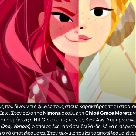
ς που δίνουν τις φωνές τους στους χαρακτήρες της ιστορία
εις. Στον ρόλο της
Nimona
ακούμε τη
Chloë Grace Moretz
γ
 από εμάς ως η
Hit Girl
από τις ταινίες
Kick Ass
. Συμπρωταγω
 One
,
Venom
)
ο οποίος έχει αρχίσει δειλά-δειλά να εισέρχετ
ρετικά αποτελέσματα. Στον τεχνικό τομέα το αποτέλεσμα είν