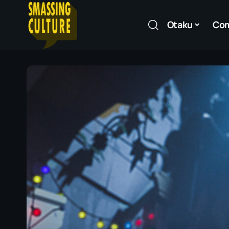
Otaku
Co