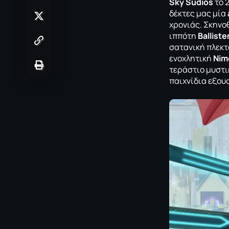
Sky Sudios
το 
δέκτες μας μία
χρονιάς. Σκηνο
ιππότη
Balliste
σατανική πλεκτ
ενοχλητική
Nim
τεράστιο μυστι
παιχνίδια εξου