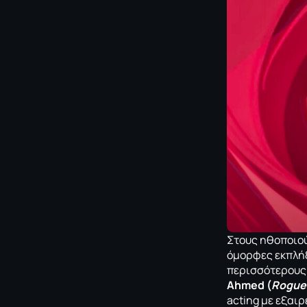
Στους ηθοποιού
όμορφες εκπλήξ
περισσότερους
Ahmed (
Rogue
acting με εξαι