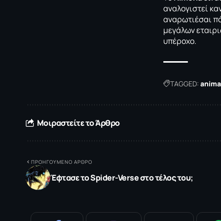
αναλογιστεί καν
αναρωτιέσαι πό
μεγάλων εταιρι
υπέροχο.
TAGGED:
anima
Μοιραστείτε το Άρθρο
ΠΡΟΗΓΟΥΜΕΝΟ ΑΡΘΡΟ
Έφτασε το Spider-Verse στο τέλος του;