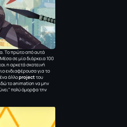
ία. Το πρώτο από αυτά
 Μέσα σε μία διάρκεια 100
και η αρκετά σκοτεινή
πιο ενδιαφέρουσα για το
 ένα άλλο
project
του
εδώ το animation να μην
ύνει” πολύ όμορφα την