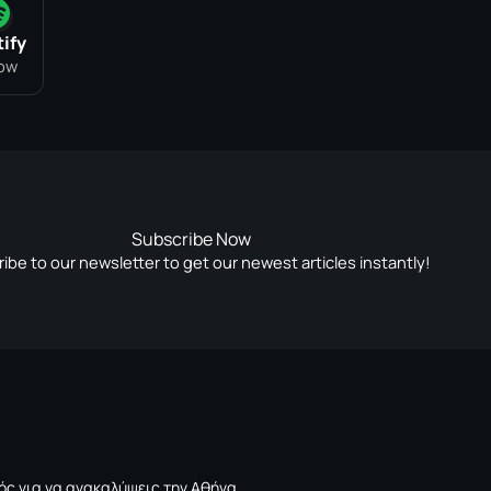
ify
low
Subscribe Now
ibe to our newsletter to get our newest articles instantly!
ός για να ανακαλύψεις την Αθήνα