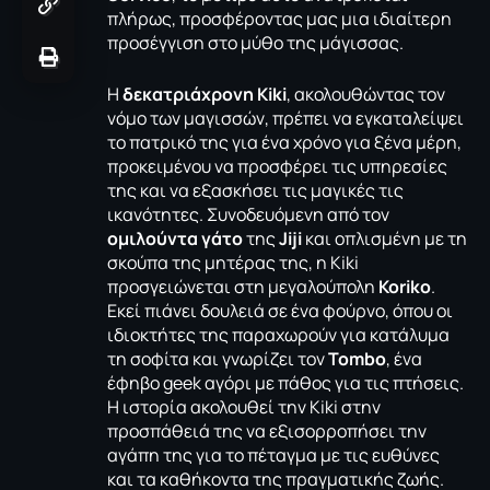
πλήρως, προσφέροντας μας μια ιδιαίτερη
προσέγγιση στο μύθο της μάγισσας.
Η
δεκατριάχρονη Kiki
, ακολουθώντας τον
νόμο των μαγισσών, πρέπει να εγκαταλείψει
το πατρικό της για ένα χρόνο για ξένα μέρη,
προκειμένου να προσφέρει τις υπηρεσίες
της και να εξασκήσει τις μαγικές τις
ικανότητες. Συνοδευόμενη από τον
ομιλούντα γάτο
της
Jiji
και οπλισμένη με τη
σκούπα της μητέρας της, η Kiki
προσγειώνεται στη μεγαλούπολη
Koriko
.
Εκεί πιάνει δουλειά σε ένα φούρνο, όπου οι
ιδιοκτήτες της παραχωρούν για κατάλυμα
τη σοφίτα και γνωρίζει τον
Tombo
, ένα
έφηβο geek αγόρι με πάθος για τις πτήσεις.
Η ιστορία ακολουθεί την Kiki στην
προσπάθειά της να εξισορροπήσει την
αγάπη της για το πέταγμα με τις ευθύνες
και τα καθήκοντα της πραγματικής ζωής.