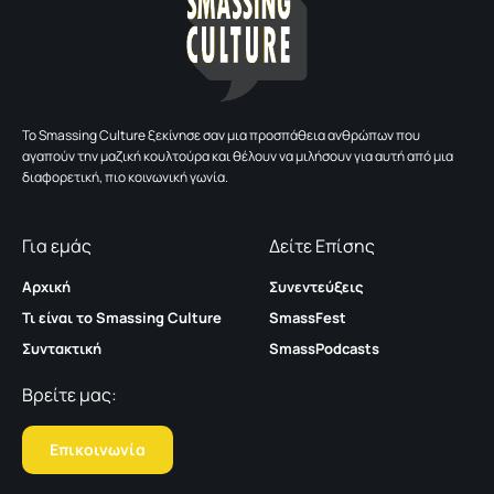
To Smassing Culture ξεκίνησε σαν μια προσπάθεια ανθρώπων που
αγαπούν την μαζική κουλτούρα και θέλουν να μιλήσουν για αυτή από μια
διαφορετική, πιο κοινωνική γωνία.
Για εμάς
Δείτε Επίσης
Αρχική
Συνεντεύξεις
Τι είναι το Smassing Culture
SmassFest
Συντακτική
SmassPodcasts
Βρείτε μας:
Επικοινωνία