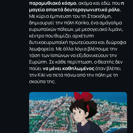
παραμυθιακό κόσμο
, ακόμα και εδώ, που
η
μαγεία αποκτά δευτεραγωνιστικό ρόλo.
Με κύρια έμπνευση του τη Στοκχόλμη,
δημιουργεί την πόλη Koriko, ένα αμάγαλμα
ευρωπαϊκών πόλεων, με μεσογειακό λιμάνι,
κέντρο που θυμίζει αρχέτυπη
δυτικοευρωπαϊκή πρωτεύουσα και διώροφα
λεωφορεία. Με άλλα λόγια βλέπουμε την
τάση των Ιαπώνων να εξιδανικεύουν την
Ευρώπη. Σε κάθε περίπτωση, ο θεατής δεν
παύει
να μένει καθηλωμένος
όταν βλέπει
την Kiki να πετά πάνω από την πόλη με τη
σκούπα της.