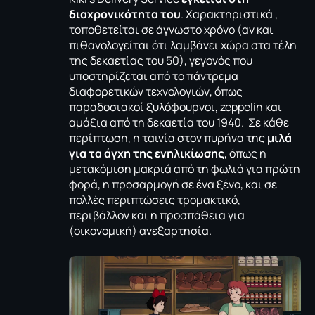
διαχρονικότητα του
. Χαρακτηριστικά ,
τοποθετείται σε άγνωστο χρόνο (αν και
πιθανολογείται ότι λαμβάνει χώρα στα τέλη
της δεκαετίας του 50), γεγονός που
υποστηρίζεται από το πάντρεμα
διαφορετικών τεχνολογιών, όπως
παραδοσιακοί ξυλόφουρνοι, zeppelin και
αμάξια από τη δεκαετία του 1940. Σε κάθε
περίπτωση, η ταινία στον πυρήνα της
μιλά
για τα άγχη της ενηλικίωσης
, όπως η
μετακόμιση μακριά από τη φωλιά για πρώτη
φορά, η προσαρμογή σε ένα ξένο, και σε
πολλές περιπτώσεις τρομακτικό,
περιβάλλον και η προσπάθεια για
(οικονομική) ανεξαρτησία.