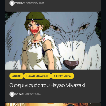
EFIKARX
17 ΟΚΤΩΒΡΙΟΥ 2021
ANIME
HAYAO MIYAZAKI
ΑΦΙΕΡΩΜΑΤΑ
Ο φεμινισμός του Hayao Miyazaki
IRO.PAP
4 ΜΑΡΤΙΟΥ 2024