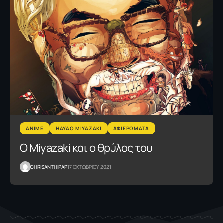
ANIME
HAYAO MIYAZAKI
ΑΦΙΕΡΩΜΑΤΑ
Ο Miyazaki και ο θρύλος του
CHRISANTHIPAP
17 ΟΚΤΩΒΡΙΟΥ 2021