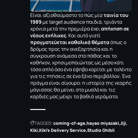
Είναι αξιοθαύμαστο το πώς μία
ταινία του
1989
με target audience παιδιά, τριάντα
χρόνια μετά την πρεμιέρα έχει
απήχηση σε
νέους ενήλικες
. Και αυτό γιατί
πραγματεύεται καθολικά θέματα
όπως ο
δρόμος προς την ανεξαρτησία και η
σύγκρουση ανάμεσα στο πάθος και το
καθήκον, χρησιμοποιώντας ως μέσο κάτι
τόσο απλό όσο ένα έφηβο κορίτσι με ταλέντο
για τις πτήσεις σε ένα ξένο περιβάλλον. Ένα
πράγμα είναι σίγουρο: η ιστορία της νεαρής
μάγισσας θα μείνει στο μυαλό και τις
καρδιές μας μέχρι τα βαθιά γεράματα.
TAGGED:
coming-of-age
hayao miyazaki
Jiji
Kiki
Kiki's Delivery Service
Studio Ghibli