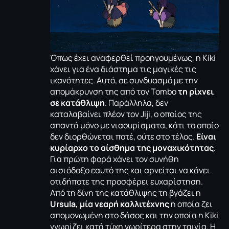
Όπως έχει αναφερθεί προηγουμένως, η Kiki
χάνει για ένα διάστημα τις μαγικές τις
ικανότητες. Αυτό, σε συνδυασμό με την
απομάκρυνση της από τον Tombo
τη ρίχνει
σε κατάθλιψη
. Παράλληλα, δεν
καταλαβαίνει πλέον τον Jiji, ο οποίος της
απαντά μόνο με νιαουρίσματα, κάτι το οποίο
δεν διορθώνεται ποτέ, ούτε στο τέλος.
Είναι
κυρίαρχο το αίσθημα της μοναχικότητας
.
Για πρώτη φορά χάνει τον συνήθη
αισιόδοξο εαυτό της και αρνείται να κάνει
οτιδήποτε της προσφέρει ευχαρίστηση.
Από τη δίνη της κατάθλιψης τη βγάζει η
Ursula, μία νεαρή καλλιτέχνης
η οποία ζει
απομονωμένη στο δάσος και την οποία η Kiki
γνωρίζει κατά τύχη νωρίτερα στην ταινία. Η