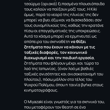
τσούρμο (οριακά) ξιπασμένα πλουσιόπαιδα
τους καλούν να παίξουν μαζί τους. Η Kiki
όμως, παρά το νεαρό της ηλικίας της δεν
μπορεί να βγει έξω και να διασκεδάσει σαν
τους συνομήλικούς της, καθώς την κρατάνε
πίσω οι επαγγελματικές της υποχρεώσεις.
Αυτό το χάσμα μπορεί να ερμηνευτεί ως
απόπειρα του σκηνοθέτη
να θίξει
ζητήματα που έχουν να κάνουν με τις
ταξικές διαφορές, τον κοινωνικό
διαχωρισμό και την παιδική εργασία
,
ζητήματα που φλέγουν μέχρι και τώρα το
λαό της Ιαπωνίας, (έναν λαό με βαθιές
ταξικές ανισότητες και ανισοκατανομή του
πλούτου), πόσω μάλλον στο τέλος του
Ψυχρού Πολέμου, όπου η ταινία βγήκε στους
κινηματογράφους.
O Miyazaki είναι γνωστός για τα σκηνικά του,
που μεταφέρουν τον θεατή σε ένα