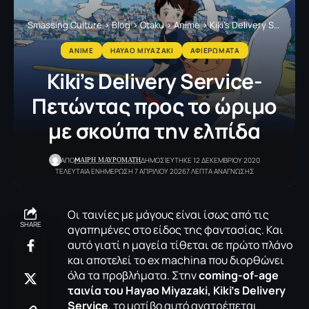
Smassing Culture
>
Blog
>
Otaku
>
Anime
>
Kiki’s Delivery Service- Πετώντας προς το ώριμο με σκούπα την ελπίδα
ANIME
HAYAO MIYAZAKI
ΑΦΙΕΡΩΜΑΤΑ
Kiki’s Delivery Service-
Πετώντας προς το ώριμο
με σκούπα την ελπίδα
MΑΙΡΗ ΜΑΥΡΟΜΑΤΗ
ΑΠΟ
ΔΗΜΟΣΙΕΥΤΗΚΕ 12 ΔΕΚΕΜΒΡΙΟΥ 2020
ΤΕΛΕΥΤΑΙΑ ΕΝΗΜΕΡΩΣΗ 7 ΑΠΡΙΛΙΟΥ 2026
7 ΛΕΠΤΑ ΑΝΑΓΝΩΣΗΣ
Οι ταινίες με μάγους είναι ίσως από τις
SHARE
αγαπημένες στο είδος της φαντασίας. Και
αυτό γιατί η μαγεία τίθεται σε πρώτο πλάνο
και αποτελεί το ex machina που διορθώνει
όλα τα προβλήματα. Στην
coming-of-age
ταινία του Hayao Miyazaki, Kiki’s Delivery
Service
, το μοτίβο αυτό ανατρέπεται