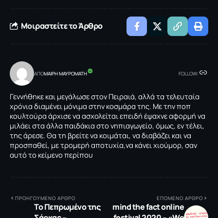
Μοιραστείτε το Άρθρο
ΑΠΟ
MΑΙΡΗ ΜΑΥΡΟΜΑΤΗ
FOLLOW:
Γεννήθηκε και μεγάλωσε στον Πειραιά, αλλά τα τελευταία
χρόνια διαμένει μόνιμα στην κοσμάρα της. Με την ποπ
κουλτούρα άρχισε να ασχολείται επειδή έψαχνε αφορμή να
μιλάει στα άλλα παιδάκια στο νηπιαγωγείο, όμως, εν τέλει,
της άρεσε. Θα τη βρείτε να κοιμάται, να διαβάζει και να
προσπαθεί, με τρομερή αποτυχία,να κάνει χιούμορ, σαν
αυτό το κείμενο περίπου
ΠΡΟΗΓΟΥΜΕΝΟ ΑΡΘΡΟ
ΕΠΟΜΕΝΟ ΑΡΘΡΟ
Το Πεπρωμένο της
mind the fact online
Σάρκας –
festival 2020 – «We