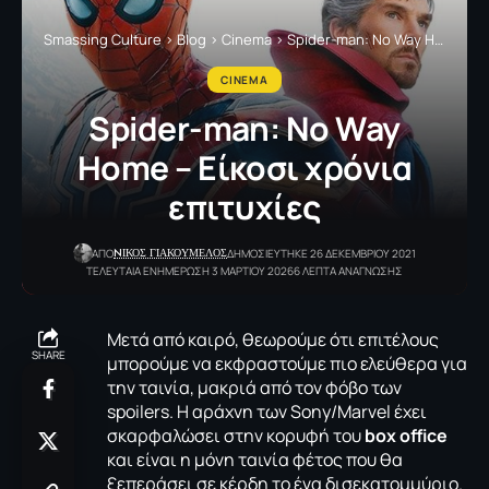
Smassing Culture
>
Blog
>
Cinema
>
Spider-man: Νο Way Home – Είκοσι χρόνια επιτυχίες
CINEMA
Spider-man: Νο Way
Home – Είκοσι χρόνια
επιτυχίες
NΙΚΟΣ ΓΙΑΚΟΥΜΕΛΟΣ
ΑΠΟ
ΔΗΜΟΣΙΕΥΤΗΚΕ 26 ΔΕΚΕΜΒΡΙΟΥ 2021
ΤΕΛΕΥΤΑΙΑ ΕΝΗΜΕΡΩΣΗ 3 ΜΑΡΤΙΟΥ 2026
6 ΛΕΠΤΑ ΑΝΑΓΝΩΣΗΣ
Mετά από καιρό, θεωρούμε ότι επιτέλους
SHARE
μπορούμε να εκφραστούμε πιο ελεύθερα για
την ταινία, μακριά από τον φόβο των
spoilers. Η αράχνη των Sony/Marvel έχει
σκαρφαλώσει στην κορυφή του
box
office
και είναι η μόνη ταινία φέτος που θα
ξεπεράσει σε κέρδη το ένα δισεκατομμύριο.