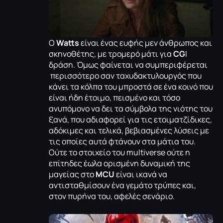
Ο
Watts
είναι ένας ευφής μεν άνθρωπος και
σκηνοθέτης, με τρομερό μάτι για
CG
I
δράση. Όμως φαίνεται να συμπεριφέρεται
περισσότερο σαν ταχυδακτυλουργός που
κάνει τα κόλπα του μπροστά σε ένα κοινό που
είναι ήδη έτοιμο, πεισμένο και τόσο
ανυπόμονο να δει τα σύμβολα της νιότης του
ξανά, που αδιαφορεί για τις ετοιματζίδικες,
αδόκιμες και τελικά, βεβιασμένες λύσεις με
τις οποίες αυτά φτάνουν στα μάτια του.
Ούτε το στοιχείο του multiverse ούτε η
επίτηδες έωλα ορισμένη δυναμική της
μαγείας στο
MCU
είναι ικανά να
αντισταθμίσουν ένα γεμάτο τρύπες και,
στον πυρήνα του, αφελές σενάριο.