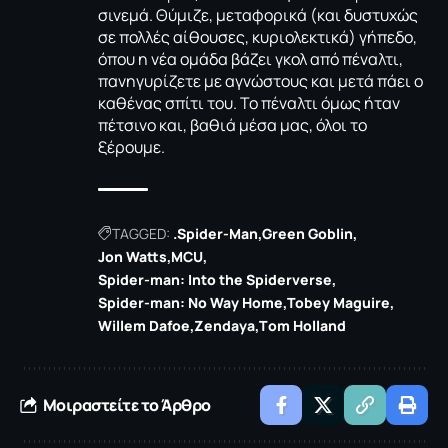
σινεμά. Θύμιζε, μεταφορικά (και δυστυχώς
σε πολλές αίθουσες, κυριολεκτικά) γήπεδο,
όπου η νέα ομάδα βάζει γκολ από πέναλτι,
πανηγυρίζετε με αγνώστους και μετά πάει ο
καθένας σπίτι του. Το πέναλτι όμως ήταν
πέτσινο και, βαθιά μέσα μας, όλοι το
ξέρουμε.
TAGGED:
.Spider-Man
Green Goblin
Jon Watts
MCU
Spider-man: Ιnto the Spiderverse
Spider-man: Νο Way Home
Tobey Maguire
Willem Dafoe
Zendaya
Τom Holland
Μοιραστείτε το Άρθρο