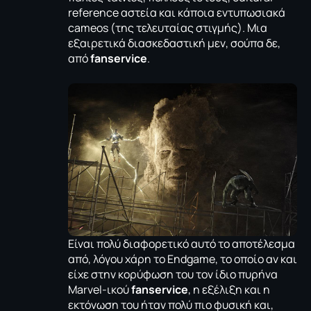
reference αστεία και κάποια εντυπωσιακά
cameos (της τελευταίας στιγμής). Μια
εξαιρετικά διασκεδαστική μεν, σούπα δε,
από
fanservice
.
Είναι πολύ διαφορετικό αυτό το αποτέλεσμα
από, λόγου χάρη το
Endgame
, το οποίο αν και
είχε στην κορύφωση του τον ίδιο πυρήνα
Marvel-ικού
fanservice
, η εξέλιξη και η
εκτόνωση του ήταν πολύ πιο φυσική και,