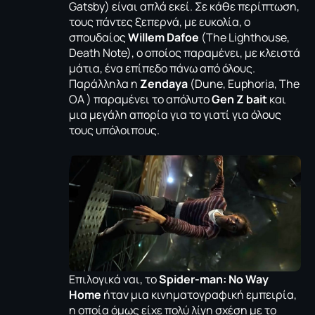
Gatsby) είναι απλά εκεί. Σε κάθε περίπτωση,
τους πάντες ξεπερνά, με ευκολία, ο
σπουδαίος
Willem Dafoe
(
Τhe Lighthouse
,
Death Note
), o oποίος παραμένει, με κλειστά
μάτια, ένα επίπεδο πάνω από όλους.
Παράλληλα η
Zendaya
(Dune
, Euphoria, The
OA ) παραμένει το απόλυτο
Gen Z bait
και
μια μεγάλη απορία για το γιατί για όλους
τους υπόλοιπους.
Επιλογικά ναι, το
Spider-
man: Νο
Way
Home
ήταν μια κινηματογραφική εμπειρία,
η οποία όμως είχε πολύ λίγη σχέση με το