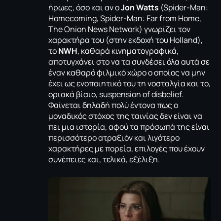
ήρωες, όσο και αν ο
Jon Watts
(
Spider-Man:
Homecoming
,
Spider-Man: Far from Home
,
The Onion News Network) γνωρίζει τον
χαρακτήρα του (στην εκδοχή του Holland),
το
NWH
, καθαρά κινηματογραφικά,
αποτυγχάνει στο να τα συνδέσει όλα αυτά σε
έναν καθαρό φιλμικό χώρο ο οποίος να μην
έχει ως ενοποιητικό του τη νοσταλγία και το,
οριακά βίαιο, suspension of disbelief.
Φαίνεται δηλαδή πολύ έντονα πως ο
μοναδικός στόχος της ταινίας δεν είναι να
πει μια ιστορία, αφού τα πρόσωπά της είναι
περισσότερο ατραξιόν και λιγότερο
χαρακτήρες με πορεία, επιλογές που έχουν
συνέπειες και, τελικά, εξέλιξη.