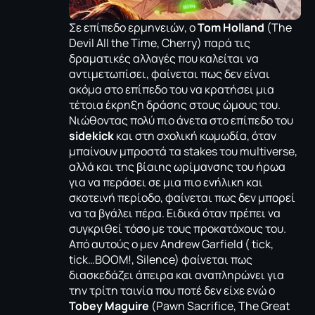
Σε επίπεδο ερμηνειών, ο
Tom Holland
(
The
Devil All the Time
, Cherry) παρά τις
δραματικές αλλαγές που καλείται να
αντιμετωπίσει, φαίνεται πως δεν είναι
ακόμα στο επίπεδο του να κρατήσει μια
τέτοια έκρηξη δράσης στους ώμους του.
Νιώθοντας πολύ πιο άνετα στο επίπεδο του
sidekick
και στη σχολική κωμωδία, όταν
μπαίνουν μπροστά τα stakes του multiverse,
αλλά και της βίαιης ωρίμανσης του ήρωα
για να περάσει σε μια πιο ενήλικη και
σκοτεινή περίοδο, φαίνεται πως δεν μπορεί
να τα βγάλει πέρα. Ειδικά όταν πρέπει να
συγκριθεί τόσο με τους προκατόχους του.
Από αυτούς ο μεν Andrew Garfield ( tick,
tick…BOOM!, Silence) φαίνεται πως
διασκεδάζει άπειρα και αναπληρώνει για
την τρίτη ταινία που ποτέ δεν είχε ενώ ο
Tobey Maguire
(Pawn Sacrifice, The Great