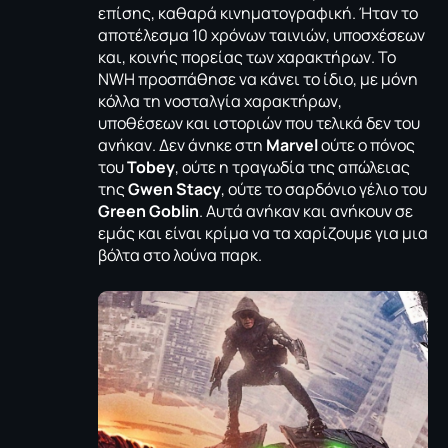
επίσης, καθαρά κινηματογραφική. Ήταν το
αποτέλεσμα 10 χρόνων ταινιών, υποσχέσεων
και, κοινής πορείας των χαρακτήρων. Το
NWH προσπάθησε να κάνει το ίδιο, με μόνη
κόλλα τη νοσταλγία χαρακτήρων,
υποθέσεων και ιστοριών που τελικά δεν του
ανήκαν. Δεν άνηκε στη
Marvel
ούτε ο πόνος
του
Tobey
, ούτε η τραγωδία της απώλειας
της
Gwen
Stacy
, ούτε το σαρδόνιο γέλιο του
Green
Goblin
. Αυτά ανήκαν και ανήκουν σε
εμάς και είναι κρίμα να τα χαρίζουμε για μια
βόλτα στο λούνα παρκ.