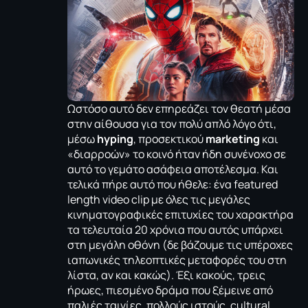
Ωστόσο αυτό δεν επηρεάζει τον θεατή μέσα
στην αίθουσα για τον πολύ απλό λόγο ότι,
μέσω
hyping
, προσεκτικού
marketing
και
«διαρροών» το κοινό ήταν ήδη συνένοχο σε
αυτό το γεμάτο ασάφεια αποτέλεσμα. Και
τελικά πήρε αυτό που ήθελε: ένα featured
length video clip με όλες τις μεγάλες
κινηματογραφικές επιτυχίες του χαρακτήρα
τα τελευταία 20 χρόνια που αυτός υπάρχει
στη μεγάλη οθόνη (δε βάζουμε τις υπέροχες
ιαπωνικές τηλεοπτικές μεταφορές του στη
λίστα, αν και κακώς). Έξι κακούς, τρεις
ήρωες, πιεσμένο δράμα που ξέμεινε από
παλιές ταινίες, πολλούς ιστούς, cultural