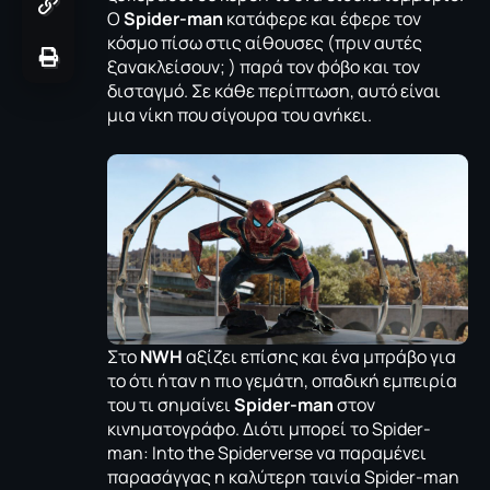
Ο
Spider-
man
κατάφερε και έφερε τον
κόσμο πίσω στις αίθουσες (πριν αυτές
ξανακλείσουν; ) παρά τον φόβο και τον
δισταγμό. Σε κάθε περίπτωση, αυτό είναι
μια νίκη που σίγουρα του ανήκει.
Στο
NWH
αξίζει επίσης και ένα μπράβο για
το ότι ήταν η πιο γεμάτη, οπαδική εμπειρία
του τι σημαίνει
Spider-man
στον
κινηματογράφο. Διότι μπορεί το
Spider-
man: Ιnto the Spiderverse
να παραμένει
παρασάγγας η καλύτερη ταινία Spider-man