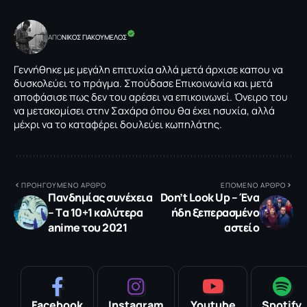
ΑΠΟ
NΙΚΟΣ ΓΙΑΚΟΥΜΕΛΟΣ
Γεννήθηκε με μεγάλη επιτυχία αλλά μετά άρχισε καπου να
δυσκολεύει το πράγμα. Σπούδασε Επικοινωνία και μετά
αποφάσισε πως δεν του αρέσει να επικοινωνεί. Όνειρο του
να μετακομίσει στην Σαχάρα όπου θα έχει ησυχία, αλλά
μέχρι να το καταφέρει δουλεύει κωπηλάτης.
ΠΡΟΗΓΟΥΜΕΝΟ ΑΡΘΡΟ
ΕΠΟΜΕΝΟ ΑΡΘΡΟ
Πανδημίας συνέχεια
Don’t Look Up – Ένα
– Tα 10+1 καλύτερα
ήδη ξεπερασμένο
anime του 2021
αστείο
Facebook
Instagram
Youtube
Spotify