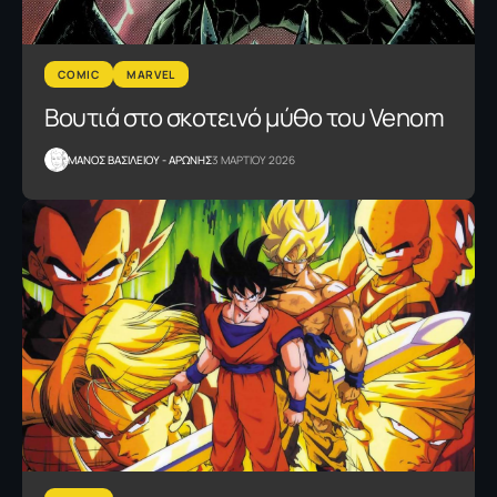
COMIC
MARVEL
Βουτιά στο σκοτεινό μύθο του Venom
ΜΑΝΟΣ ΒΑΣΙΛΕΙΟΥ - ΑΡΩΝΗΣ
3 ΜΑΡΤΙΟΥ 2026