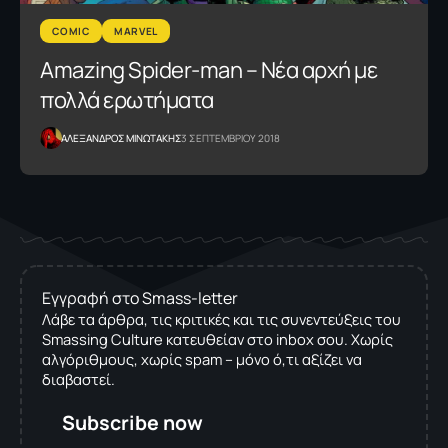
COMIC
MARVEL
Amazing Spider-man – Νέα αρχή με
πολλά ερωτήματα
ΑΛΕΞΑΝΔΡΟΣ ΜΙΝΩΤΑΚΗΣ
3 ΣΕΠΤΕΜΒΡΙΟΥ 2018
Εγγραφή στο Smass-letter
Λάβε τα άρθρα, τις κριτικές και τις συνεντεύξεις του
Smassing Culture κατευθείαν στο inbox σου. Χωρίς
αλγόριθμους, χωρίς spam – μόνο ό,τι αξίζει να
διαβαστεί.
Subscribe now