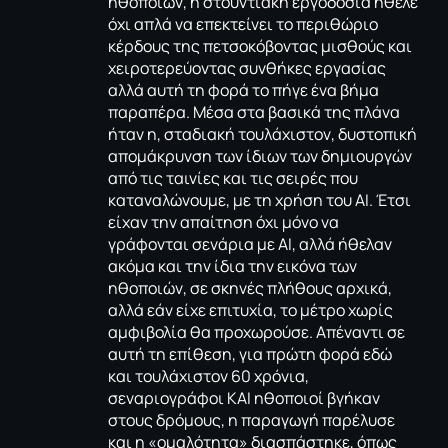
ηθοποιών, η στουντιακή εργοδοσία ήθελε
όχι απλά να επεκτείνει το περιθώριο
κέρδους της πετσοκόβοντας μισθούς και
χειροτερεύοντας συνθήκες εργασίας
αλλά αυτή τη φορά το πήγε ένα βήμα
παραπέρα. Μέσα στα βασικά της πλάνα
ήταν η, σταδιακή τουλάχιστον, δυστοπική
απομάκρυνση των ίδιων των δημιουργών
από τις ταινίες και τις σειρές που
καταναλώνουμε, με τη χρήση του ΑΙ. Έτσι
είχαν την απαίτηση όχι μόνο να
γράφονται σενάρια με ΑΙ, αλλά ήθελαν
ακόμα και την ίδια την εικόνα των
ηθοποιών, σε σκηνές πλήθους αρχικά,
αλλά εάν είχε επιτυχία, το μέτρο χωρίς
αμφιβολία θα προχωρούσε. Απέναντι σε
αυτή τη επίθεση, για πρώτη φορά εδώ
και τουλάχιστον 60 χρόνια,
σεναριογράφοι ΚΑΙ ηθοποιοί βγήκαν
στους δρόμους, η παραγωγή παρέλυσε
και η «ομαλότητα» διασπάστηκε, όπως