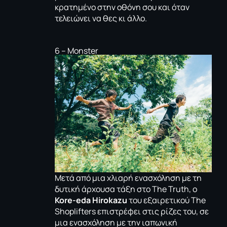
κρατημένο στην οθόνη σου και όταν
τελειώνει να θες κι άλλο.
6 – Monster
Μετά από μια χλιαρή ενασχόληση με τη
δυτική άρχουσα τάξη στο
Τhe Truth
, ο
Kore-eda Hirokazu
του εξαιρετικού
The
Shoplifters
επιστρέφει στις ρίζες του, σε
μια ενασχόληση με την ιαπωνική