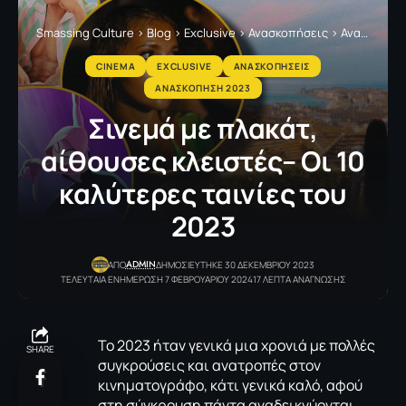
Smassing Culture
>
Blog
>
Exclusive
>
Ανασκοπήσεις
>
Ανασκόπηση 2023
CINEMA
EXCLUSIVE
ΑΝΑΣΚΟΠΗΣΕΙΣ
ΑΝΑΣΚΟΠΗΣΗ 2023
Σινεμά με πλακάτ,
αίθουσες κλειστές– Οι 10
καλύτερες ταινίες του
2023
ADMIN
ΑΠΟ
ΔΗΜΟΣΙΕΥΤΗΚΕ 30 ΔΕΚΕΜΒΡΙΟΥ 2023
ΤΕΛΕΥΤΑΙΑ ΕΝΗΜΕΡΩΣΗ 7 ΦΕΒΡΟΥΑΡΙΟΥ 2024
17 ΛΕΠΤΑ ΑΝΑΓΝΩΣΗΣ
Το 2023 ήταν γενικά μια χρονιά με πολλές
SHARE
συγκρούσεις και ανατροπές στον
κινηματογράφο, κάτι γενικά καλό, αφού
στη σύγκρουση πάντα αναδεικνύονται