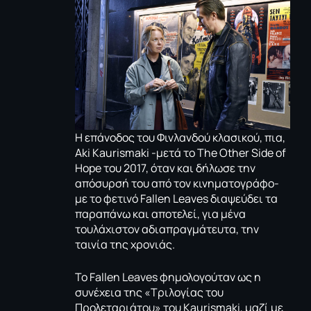
Η επάνοδος του Φινλανδού κλασικού, πια,
Aki Kaurismaki -μετά το The Other Side of
Hope του 2017, όταν και δήλωσε την
απόσυρσή του από τον κινηματογράφο-
με το φετινό Fallen Leaves διαψεύδει τα
παραπάνω και αποτελεί, για μένα
τουλάχιστον αδιαπραγμάτευτα, την
ταινία της χρονιάς.
Το Fallen Leaves φημολογούταν ως η
συνέχεια της «Τριλογίας του
Προλεταριάτου» του Kaurismaki, μαζί με