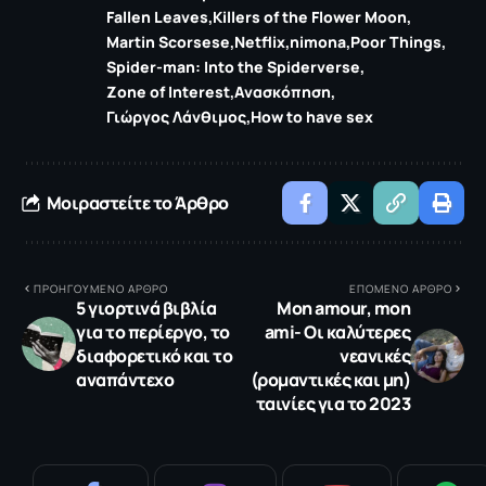
Fallen Leaves
Killers of the Flower Moon
Martin Scorsese
Netflix
nimona
Poor Things
Spider-man: Ιnto the Spiderverse
Zone of Interest
Ανασκόπηση
Γιώργος Λάνθιμος
Ηow to have sex
Μοιραστείτε το Άρθρο
ΠΡΟΗΓΟΥΜΕΝΟ ΑΡΘΡΟ
ΕΠΟΜΕΝΟ ΑΡΘΡΟ
5 γιορτινά βιβλία
Mon amour, mon
για το περίεργο, το
ami- Οι καλύτερες
διαφορετικό και το
νεανικές
αναπάντεχο
(ρομαντικές και μη)
ταινίες για το 2023