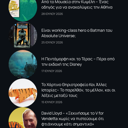
Από το Μουσείο στην Κυψέλη – Ένας
οδηγός για να ανακαλύψεις την Αθήνα
28 ΙΟΥΛΙΟΥ 2026
Είναι working-class hero ο Batman του
Absolute Universe;
25 ΙΟΥΛΙΟΥ 2026
Η Πεντάμορφη και το Τέρας – Πέρα από
την εκδοχή της Disney
17 ΙΟΥΛΙΟΥ 2026
To Xάρτινο Θηριοτροφείο Και Άλλες
Ιστορίες– Το παρελθόν, το μέλλον, και οι
λέξεις μεταξύ τους
15 ΙΟΥΛΙΟΥ 2026
David Lloyd – «Ξεκινήσαμε το V for
Vendetta χωρίς να πιστεύουμε ότι
φτιάχνουμε κάτι σημαντικό»