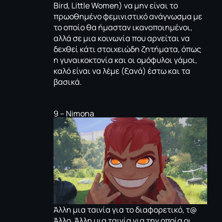
Bird
,
Little Women
) να μην είναι το
πρωοθημένο φεμινιστικό ανάγνωσμα με
το οποίο θα ήμασταν ικανοποιημένοι,
αλλά σε μια κοινωνία που αρνείται να
δεχθεί κάτι στοιχειώδη ζητήματα, όπως
η γυναικοκτονία και οι ομόφυλοι γάμοι,
καλό είναι να λέμε (ξανά) έστω και τα
βασικά.
9 – Νimona
Άλλη μια ταινία για το διαφορετικό, τ@
Άλλο. Άλλη μια ταινία για την οποία οι