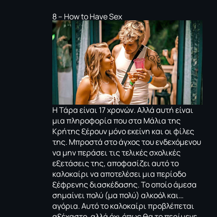
8 – How to Have Sex
Η Τάρα είναι 17 χρονών. Αλλά αυτή είναι
μια πληροφορία που στα Μάλια της
Κρήτης ξέρουν μόνο εκείνη και οι φίλες
της. Μπροστά στο άγχος του ενδεχόμενου
να μην περάσει τις τελικές σχολικές
εξετάσεις της, αποφασίζει αυτό το
καλοκαίρι να αποτελέσει μια περίοδο
ξέφρενης διασκέδασης. Το οποίο άμεσα
σημαίνει πολύ (μα πολύ) αλκοόλ και…
αγόρια. Αυτό το καλοκαίρι προβλέπεται
αξέχαστο, αλλά όχι όπως θα το περίμενε