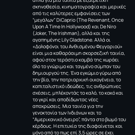
σκηνοθεσία, κινηματογραφία και μερικές
από τις καλύτερες εμφανίσεις των
“μεγάλων” DiCaprio (
The Revenant
,
Once
Upon A Time In Hollywood
) και De Niro
(
Joker
,
The Irishman
), αλλά και της
αγαπημένης Lily Gladstone. Αλλά οι
«Δολοφόνοι του Ανθισμένου Φεγγαριού»
είναι μια καθαρόαιμη σκορσεζική ταινία,
αφού στον τεράστιο καμβά της χωράει
όλο το γνώριμο και ταγμένο σύμπαν του
δημιουργού της. Ένα εγκώμιο γύρω από
την βία, την πατριαρχική οικογένεια, το
καπιταλιστικό ιδεώδες, τις ανθρώπινες
σχέσεις, μπλέκοντάς το καλό, το κακό και
το γκρί και αποδίδωντας νέες
αποχρώσεις. Μια ταινία για την
γενοκτονία των Ινδιάνων και το
“Αμερικανικό όνειρο”, πάντα στο βωμό του
κέρδους. Η επιτυχία της διαφαίνεται και
μόνο από το πως επί 3,5 ώρες σε έχει