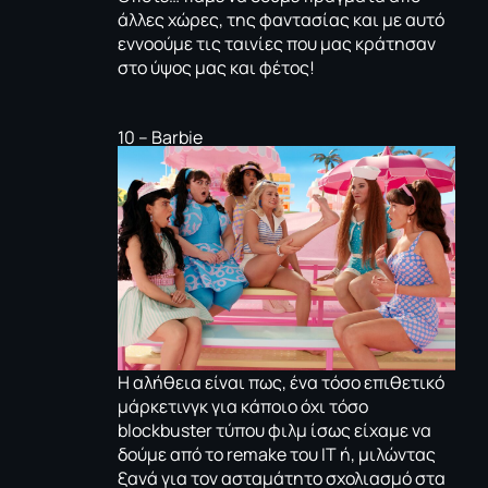
άλλες χώρες, της φαντασίας και με αυτό
εννοούμε τις ταινίες που μας κράτησαν
στο ύψος μας και φέτος!
10 – Βarbie
Η αλήθεια είναι πως, ένα τόσο επιθετικό
μάρκετινγκ για κάποιο όχι τόσο
blockbuster τύπου φιλμ ίσως είχαμε να
δούμε από το remake του IT ή, μιλώντας
ξανά για τον ασταμάτητο σχολιασμό στα