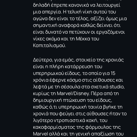
δηλαδή έπρεπε κανονικά να λειτουργεί
μια απεργία. Η τελική νίκη αυτού του
αγώνα δεν είναι το τέλος, αξίζει όμως μια
σημαντική αναφορά καθώς δείχνει ότι
είναι δυνατό να πετύχουν οι εργαζόμενοι
νίκες ακόμα και τη Μέκκα του
Καπιταλισμού.
Δεύτερο, για εμάς, στοιχείο της χρονιάς
είναι η πλήρη κατάρρευση του
υπερηρωικού είδους, το οποίο για 15
χρόνια έφερνε κόσμο στις αίθουσες και
λεφτά με τη σέσουλα στα σχετικά studio,
κυρίως τη Marvel/Disney. Πέρα από τη
δημιουργική πτώχευση του είδους,
καθώς ό,τι υπερηρωική ταινία βγήκε τη
χρονιά που φεύγει στις αίθουσες ήταν το
λιγότερο ντροπιαστικά κακή, του
κακοφορμίσματος της φόρμουλας της
Marvel αλλά και τη γενική απαξίωση του