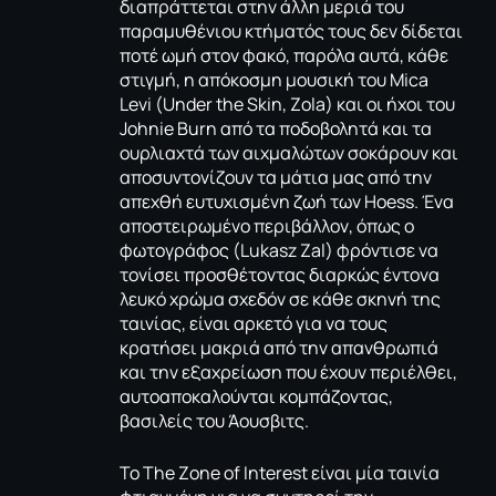
διαπράττεται στην άλλη μεριά του
παραμυθένιου κτήματός τους δεν δίδεται
ποτέ ωμή στον φακό, παρόλα αυτά, κάθε
στιγμή, η απόκοσμη μουσική του Mica
Levi (Under the Skin, Zola) και οι ήχοι του
Johnie Burn από τα ποδοβολητά και τα
ουρλιαχτά των αιχμαλώτων σοκάρουν και
αποσυντονίζουν τα μάτια μας από την
απεχθή ευτυχισμένη ζωή των Hoess. Ένα
αποστειρωμένο περιβάλλον, όπως ο
φωτογράφος (Lukasz Zal) φρόντισε να
τονίσει προσθέτοντας διαρκώς έντονα
λευκό χρώμα σχεδόν σε κάθε σκηνή της
ταινίας, είναι αρκετό για να τους
κρατήσει μακριά από την απανθρωπιά
και την εξαχρείωση που έχουν περιέλθει,
αυτοαποκαλούνται κομπάζοντας,
βασιλείς του Άουσβιτς.
Το The Zone of Interest είναι μία ταινία