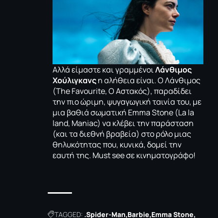
Αλλά είμαστε και γραμμένοι
Λάνθιμος
Χούλιγκανς
η αλήθεια είναι.
O
Λάνθιμος
(
The Favourite
,
Ο
A
στακός
), παραδίδει
την πιο ώριμη, ψυγαγωγική ταινία του, με
μια βαθιά σωματική
Emma
Stone
(
La
la
land
,
Maniac
) να κλέβει την παράσταση
(και τα διεθνή βραβεία) στο ρόλο μιας
θηλυκότητας που, κυνικά, δομεί την
εαυτή της.
Must see
σε κινηματογράφο!
TAGGED:
.Spider-Man
Barbie
Emma Stone