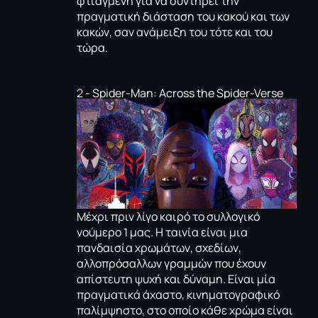
φτιαγμένη για να συντηρεί την
πραγματική διάσταση του κακού και των
κακών, σαν ανάμειξη του τότε και του
τώρα.
2 - Spider-Man: Αcross the Spider-Verse
Μέχρι πριν λίγο καιρό το συλλογικό
νούμερο 1 μας. Η ταινία είναι μια
πανδαισία χρωμάτων, σχεδίων,
αλλοπρόσαλλων γραμμών που έχουν
απίστευτη ψυχή και δύναμη. Είναι μία
πραγματικά άχαστo, κινηματογραφικό
παλίμψηστο, στο οποίο κάθε χρώμα είναι