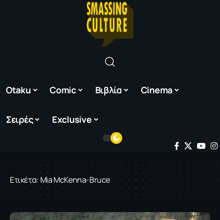
Otaku
Comic
Βιβλία
Cinema
Σειρές
Exclusive
Ετικέτα:
Mia McKenna-Bruce