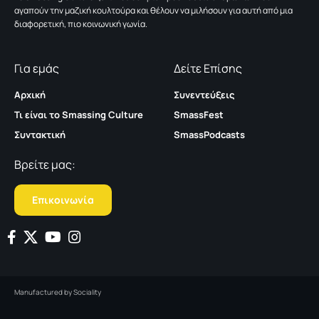
αγαπούν την μαζική κουλτούρα και θέλουν να μιλήσουν για αυτή από μια
διαφορετική, πιο κοινωνική γωνία.
Για εμάς
Δείτε Επίσης
Αρχική
Συνεντεύξεις
Τι είναι το Smassing Culture
SmassFest
Συντακτική
SmassPodcasts
Βρείτε μας:
Επικοινωνία
Manufactured by
Sociality