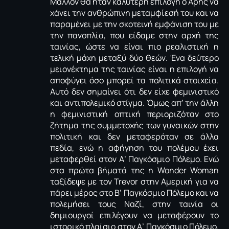
Μάλλον θα ήταν καλύτερη επιλογή ο Άρης να
χάνει την ανθρώπινη μεταμφίεσή του και να
παραμένει με την σκοτεινή εμφάνιση του με
την πανοπλία, που είδαμε στην αρχή της
ταινίας, ώστε να είναι πιο ρεαλιστική η
τελική μάχη μεταξύ δύο θεών. Ένα δεύτερο
μειονέκτημα της ταινίας είναι η επιλογή να
αποφύγει όσο μπορεί τα πολιτικά στοιχεία.
Αυτό δεν σημαίνει ότι δεν είχε φεμινιστικό
και αντιπολεμικό στίγμα. Όμως απ’ την άλλη
η φεμινιστική οπτική περιοριζόταν στο
ζήτημα της συμμετοχής των γυναικών στην
πολιτική και δεν μεταφερόταν σε άλλα
πεδία, ενώ η αφήγηση του πολέμου έχει
μεταφερθεί στον Α’ Παγκόσμιο Πόλεμο. Ενώ
στα πρώτα βήματά της η Wonder Woman
ταξίδεψε με τον Trevor στην Αμερική για να
πάρει μέρος στο Β’ Παγκόσμιο Πόλεμο και να
πολεμήσει τους Ναζί, στην ταινία οι
δημιουργοί επιλέγουν να μεταφέρουν το
ιστορικό πλαίσιο στον Α’ Παγκόσμιο Πόλεμο.