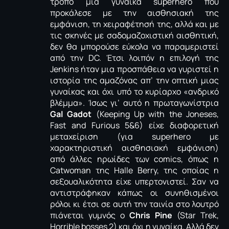
τρόπο μια γυναίκα superhero που
προκάλεσε με την αισθησιακή της
εμφάνιση, τη χειραφέτησή της, αλλά και με
τις σκηνές με σαδομαζοχιστική αισθητική,
δεν θα μπορούσε εύκολα να παραμεριστεί
από την DC. Έτσι λοιπόν η επιλογή της
Jenkins ήταν μια προσπάθεια να γυριστεί η
ιστορία της αμαζόνας απ’ την οπτική μιας
γυναίκας και όχι υπό το κυρίαρχο «ανδρικό
βλέμμα». Ίσως γι’ αυτό η πρωταγωνίστρια
Gal Gadot
(Keeping Up with the Joneses,
Fast and Furious 5&6) είχε διαφορετική
μεταχείριση (για superhero με
χαρακτηριστική αισθησιακή εμφάνιση)
από άλλες ηρωίδες των comics, όπως η
Catwoman της Halle Berry, της οποίας η
σεξουαλικότητα είχε υπερτονιστεί. Σαν να
αντιστράφηκαν κάπως οι συνηθισμένοι
ρόλοι κι έτσι σε αυτή την ταινία στο λουτρό
πιάνεται γυμνός ο
Chris
Pine
(Star Trek,
Horrible bosses 2) και όχι η γυναίκα. Αλλά δεν