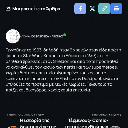
Μοιραστείτε το Άρθρο
ΑΠΟ
ΜΑΝΟΣ ΒΑΣΙΛΕΙΟΥ - ΑΡΩΝΗΣ
Γεννήθηκε το 1993, δηλαδή ήταν 6 χρονών όταν είδε πρώτη
φορά το Star Wars. Κάπου στο Λύκειο κατέληξε ότι η
αλήθεια βρίσκεται στον Sheldon και από τότε προσπαθεί
να ανακαλύψει τον κόσμο των nerds και των superheroes,
χωρίς ιδιαίτερη επιτυχία. Αγαπημένο του χρώμα το
κόκκινο: στις σημαίες, στον Flash, στον Deadpool, ενώ στις
μπλούζες το προτιμά με λευκές λωρίδες. Τελευταία το
παίζει και δικηγόρος, χωρίς καμία επιτυχία.
ΠΡΟΗΓΟΥΜΕΝΟ ΑΡΘΡΟ
ΕΠΟΜΕΝΟ ΑΡΘΡΟ
Η ιστορία της
Τέρμινους- Comic-
δημιουργίας της
ιστορίες ανθρώπων