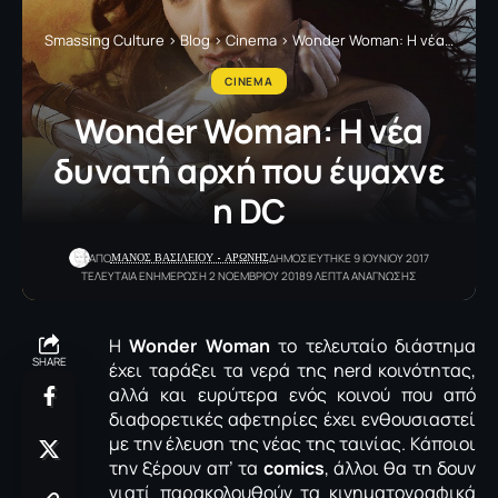
Smassing Culture
>
Blog
>
Cinema
>
Wonder Woman: Η νέα δυνατή αρχή που έψαχνε η DC
CINEMA
Wonder Woman: Η νέα
δυνατή αρχή που έψαχνε
η DC
ΜΑΝΟΣ ΒΑΣΙΛΕΙΟΥ - ΑΡΩΝΗΣ
ΑΠΟ
ΔΗΜΟΣΙΕΥΤΗΚΕ 9 ΙΟΥΝΙΟΥ 2017
ΤΕΛΕΥΤΑΙΑ ΕΝΗΜΕΡΩΣΗ 2 ΝΟΕΜΒΡΙΟΥ 2018
9 ΛΕΠΤΑ ΑΝΑΓΝΩΣΗΣ
Η
Wonder Woman
το τελευταίο διάστημα
SHARE
έχει ταράξει τα νερά της nerd κοινότητας,
αλλά και ευρύτερα ενός κοινού που από
διαφορετικές αφετηρίες έχει ενθουσιαστεί
με την έλευση της νέας της ταινίας. Κάποιοι
την ξέρουν απ’ τα
comics
, άλλοι θα τη δουν
γιατί παρακολουθούν τα κινηματογραφικά