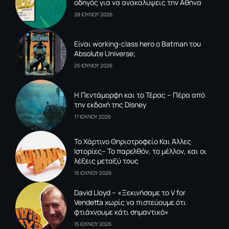
οδηγός για να ανακαλύψεις την Αθήνα
28 ΙΟΥΛΙΟΥ 2026
Είναι working-class hero ο Batman του
Absolute Universe;
25 ΙΟΥΛΙΟΥ 2026
Η Πεντάμορφη και το Τέρας – Πέρα από
την εκδοχή της Disney
17 ΙΟΥΛΙΟΥ 2026
To Xάρτινο Θηριοτροφείο Και Άλλες
Ιστορίες– Το παρελθόν, το μέλλον, και οι
λέξεις μεταξύ τους
15 ΙΟΥΛΙΟΥ 2026
David Lloyd – «Ξεκινήσαμε το V for
Vendetta χωρίς να πιστεύουμε ότι
φτιάχνουμε κάτι σημαντικό»
15 ΙΟΥΛΙΟΥ 2026