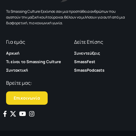
To Smassing Culture ξεκίνησε σαν μια προσπάθεια ανθρώπων που
αγαπούν την μαζική κουλτούρα και θέλουν να μιλήσουν για αυτή από μια
διαφορετική, πιο κοινωνική γωνία.
Για εμάς
Δείτε Επίσης
Αρχική
Συνεντεύξεις
Τι είναι το Smassing Culture
SmassFest
Συντακτική
SmassPodcasts
Βρείτε μας:
Επικοινωνία