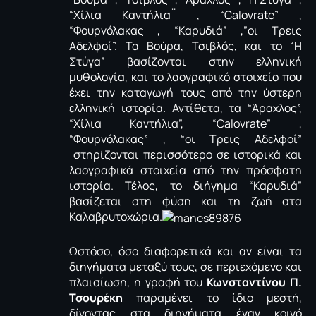
“Χίλια Καντήλια¨ , “Calovrate” ,
“Φουρνόλακας , “Καρυδιά” ,”οι Τρεις
Αδελφοί”. Τα Βούρα, Τσιβλός, και το “Η
Στύγα” βασίζονται στην ελληνική
μυθολογία, και το λαογραφικό στοιχείο που
έχει την καταγωγή τους από την ύστερη
ελληνική ιστορία. Αντίθετα, τα “Άραχλος”,
“Χίλια Καντήλια”, “Calovrate” ,
“Φουρνόλακας” , “οι Τρεις Αδελφοί”
στηρίζονται περισσότερο σε ιστορικά και
λαογραφικά στοιχεία από την πρόσφατη
ιστορία. Τέλος, το διήγημα “Καρυδιά”
βασίζεται στη φύση και τη ζωή στα
Καλαβρυτοχώρια.
Ωστόσο, όσο διαφορετικά και αν είναι τα
διηγήματα μεταξύ τους, σε περιεχόμενο και
πλαισίωση, η γραφή του
Κωνσταντίνου Π.
Τσουρέκη
παραμένει το ίδιο μεστή,
δίνοντας στα διηγήματα έναν κοινό