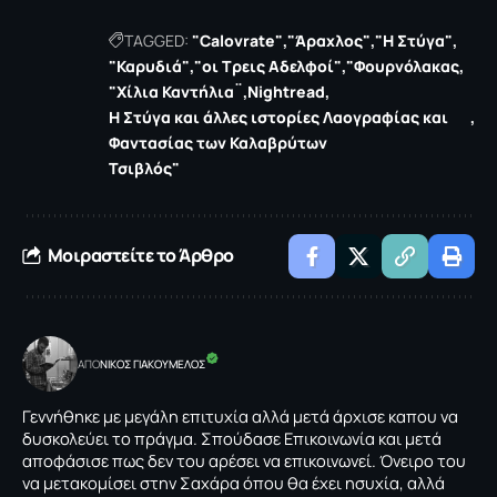
TAGGED:
"Calovrate"
"Άραχλος"
"Η Στύγα"
"Καρυδιά"
"οι Τρεις Αδελφοί"
"Φουρνόλακας
"Χίλια Καντήλια¨
Nightread
Η Στύγα και άλλες ιστορίες Λαογραφίας και
Φαντασίας των Καλαβρύτων
Τσιβλός"
Μοιραστείτε το Άρθρο
ΑΠΟ
NΙΚΟΣ ΓΙΑΚΟΥΜΕΛΟΣ
Γεννήθηκε με μεγάλη επιτυχία αλλά μετά άρχισε καπου να
δυσκολεύει το πράγμα. Σπούδασε Επικοινωνία και μετά
αποφάσισε πως δεν του αρέσει να επικοινωνεί. Όνειρο του
να μετακομίσει στην Σαχάρα όπου θα έχει ησυχία, αλλά