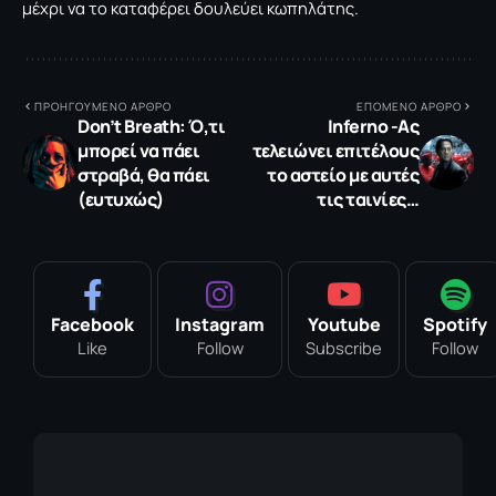
μέχρι να το καταφέρει δουλεύει κωπηλάτης.
ΠΡΟΗΓΟΥΜΕΝΟ ΑΡΘΡΟ
ΕΠΟΜΕΝΟ ΑΡΘΡΟ
Don’t Breath: Ό,τι
Inferno -Ας
μπορεί να πάει
τελειώνει επιτέλους
στραβά, θα πάει
το αστείο με αυτές
(ευτυχώς)
τις ταινίες…
Facebook
Instagram
Youtube
Spotify
Like
Follow
Subscribe
Follow