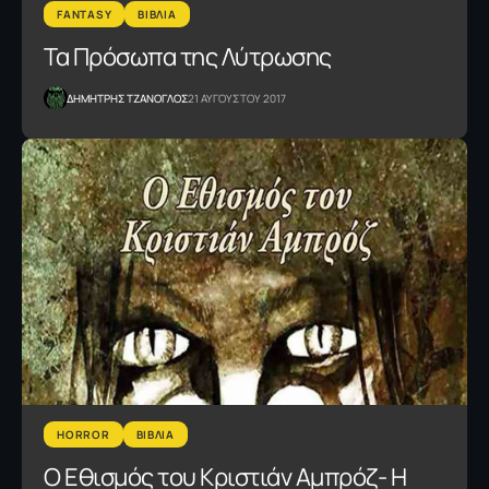
FANTASY
ΒΙΒΛΙΑ
Τα Πρόσωπα της Λύτρωσης
ΔΗΜΗΤΡΗΣ ΤΖΑΝΟΓΛΟΣ
21 ΑΥΓΟΥΣΤΟΥ 2017
HORROR
ΒΙΒΛΙΑ
Ο Εθισμός του Κριστιάν Αμπρόζ- Η