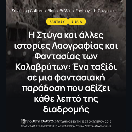
Smassing Culture
>
Blog
>
Βιβλία
>
Fantasy
>
Η Στύγα και άλλες ιστορίες Λαογραφίας και Φαντασίας των Καλαβρύτων: Ένα ταξίδι σε μια φαντασιακή παράδοση που αξίζει κάθε λεπτό της διαδρομής
FANTASY
ΒΙΒΛΙΑ
Η Στύγα και άλλες
ιστορίες Λαογραφίας και
Φαντασίας των
Καλαβρύτων: Ένα ταξίδι
σε μια φαντασιακή
παράδοση που αξίζει
κάθε λεπτό της
διαδρομής
NΙΚΟΣ ΓΙΑΚΟΥΜΕΛΟΣ
ΑΠΟ
ΔΗΜΟΣΙΕΥΤΗΚΕ 23 ΟΚΤΩΒΡΙΟΥ 2016
ΤΕΛΕΥΤΑΙΑ ΕΝΗΜΕΡΩΣΗ 13 ΔΕΚΕΜΒΡΙΟΥ 2017
4 ΛΕΠΤΑ ΑΝΑΓΝΩΣΗΣ