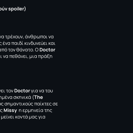
ύν spoiler)
 να τρέχουν, άνθρωποι να
 ένα παιδί κινδυνεύει και
 από τον θάνατο. Ο
Doctor
ι να πεθάνει, μια πράξη
νει τον
Doctor
για να του
ημένα σκηνικά (
Τhe
υς σημαντικούς παίκτες σε
ς
Missy
η ερμηνεία της
μείνει κοντά μας για