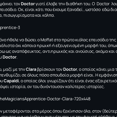
ψάχνει τον
Doctor
γιατί έλαβε την διαθήκη του. Ο Doctor λο
εισόδιο. Οκ, είναι κάτι που έχουμε ξαναδεί , ωστόσο εδώ δι
α, πισωγυρίσματα και κόλπα.
όνο ήθελε να δώσει ο Μoffat στο πρώτο κιόλας επεισόδιο της
 μάλιστα όχι κάποια ηρωική ή εξευγενισμένη μορφή του, όπω
ύρω ως αναπόφευκτος, αντιηρωικός και ανούσιος, ακόμα και
ου
Doctor
.
, μαζί με την
Clara
βρίσκουν τον
Doctor
, ο οποίος κάνει μια
πενθυμίζει σε όλους πόσο σπουδαία μορφή είναι. Η εμφάνι
ου
Capaldi
, ο οποίος όλοι γνωρίζουν ότι είναι ένας εξαιρετικ
άψει ιστορία, αν του δινόντουσαν καλύτερες ιστορίες.
όν μεταφέρονται στο μέρος όπου ξεκίνησαν όλα, στον (δεύτε
μπαντος για να έρθουν αντιμέτωποι με την φρικτή αλήθεια,