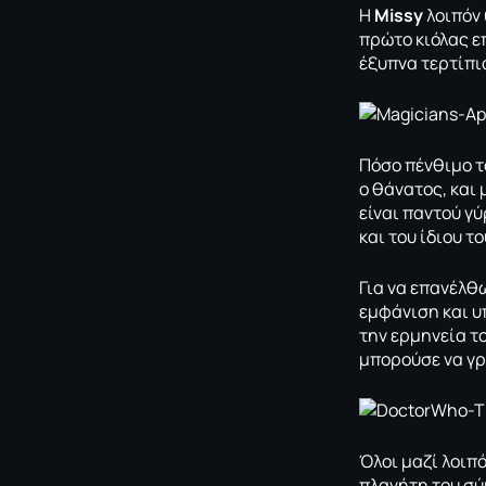
Η
Μissy
λοιπόν 
πρώτο κιόλας επ
έξυπνα τερτίπι
Πόσο πένθιμο τ
ο θάνατος, και
είναι παντού γ
και του ίδιου τ
Για να επανέλθω
εμφάνιση και υ
την ερμηνεία τ
μπορούσε να γρ
Όλοι μαζί λοιπ
πλανήτη του σύ