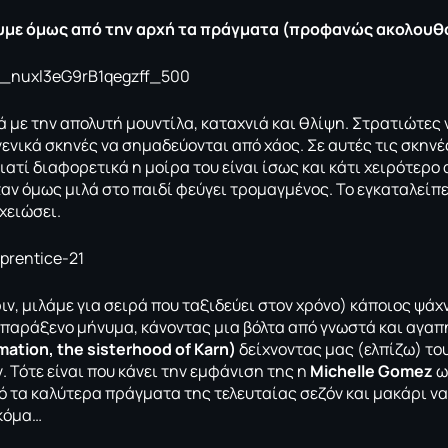
ουμε όμως από την αρχή τα πράγματα (προφανώς ακολουθο
ά με την απολυτή μουντίλα, καταχνιά και θλίψη. Στρατιώτες
ενικά σκηνές να σημαδεύονται από χάος. Σε αυτές τις σκηνές
ιατί διαφορετικά η μοίρα του είναι ίσως και κάτι χειρότερο
ταν όμως μιλά στο παιδί φεύγει τρομαγμένος. Το εγκαταλείπε
χειώσει.
ιν, μιλάμε για σειρά που ταξιδεύει στον χρόνο) κάποιος ψάχ
παράξενο μήνυμα, κάνοντας μια βόλτα από γνωστά και αγαπ
ation, the sisterhood of Karn)
δείχνοντας μας (ελπίζω) το
. Τότε είναι που κάνει την εμφάνιση της η
Michelle Gomez
ω
ό τα καλύτερα πράγματα της τελευταίας σεζόν και μακάρι να 
ακόμα…