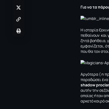
Για να τα πάρ
H ιστορία ξεκιν
πεθαίνουν και γ
ζητά βοήθεια, γ
εμφανίζεται, ό
που θα τον στοι
Αργότερα ( η πρ
παραδώσει ένα 
shadow proclam
αυτήν την σεζόν
οποίας ήταν απ
αρκετό καιρό 