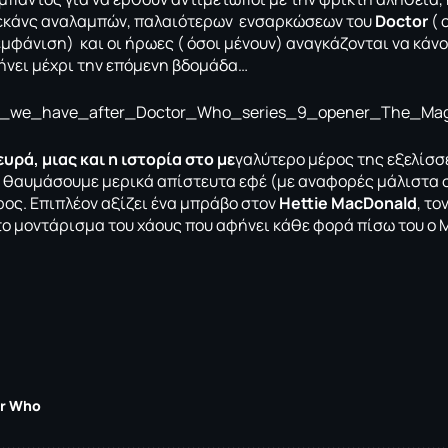
σεκάνς αναλαμπών, παλαιότερων ενσαρκώσεων του
Doctor
( 
εμφάνιση) και οι ήρωες ( όσοι μένουν) αναγκάζονται να κάν
φήνει μέχρι την επόμενη βδομάδα…
υρά, μιας και η ιστορία στο με
γαλύτερο μέρος της εξελίσσ
α θαυμάσουμε μερικά απίστευτα εφέ (με αναφορές μάλιστα 
ος. Επιπλέον αξίζει ένα μπράβο στον
Hettie MacDonald
, το
το μοντάρισμα του χάους που αφήνει κάθε φορά πίσω του ο 
r Who