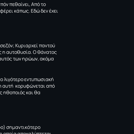
ιπόν πεθαίνει, Από το
αφέρει κάπως. Εδώ δεν έχει
 σεζόν; Κυριαρχεί παντού
ς η αυτοθυσία. Ο θάνατος
 αυτός των ηρώων, ακόμα
 το λιγότερο εντυπωσιακή
ση αυτή κορυφώνεται από
ός ηθοποιός και θα
ρο) σημαντικότερο
 η οποία αποκαλύπτεται