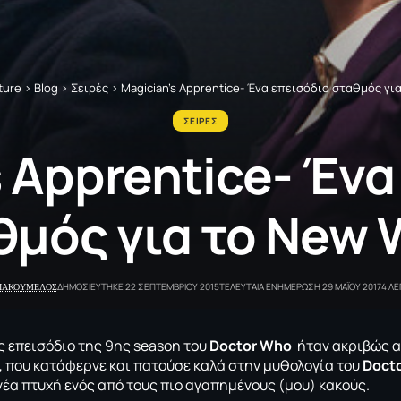
ture
>
Blog
>
Σειρές
>
Magician’s Apprentice- Ένα επεισόδιο σταθμός γι
ΣΕΙΡΕΣ
s Apprentice- Ένα
θμός για το New 
ΓΙΑΚΟΥΜΕΛΟΣ
ΔΗΜΟΣΙΕΥΤΗΚΕ 22 ΣΕΠΤΕΜΒΡΙΟΥ 2015
ΤΕΛΕΥΤΑΙΑ ΕΝΗΜΕΡΩΣΗ 29 ΜΑΪΟΥ 2017
4 Λ
ς επεισόδιο της 9ης season του
Doctor Who
ήταν ακριβώς α
, που κατάφερνε και πατούσε καλά στην μυθολογία του
Doct
νέα πτυχή ενός από τους πιο αγαπημένους (μου) κακούς.