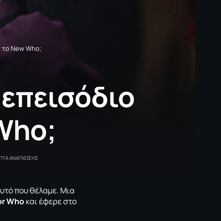
α το New Who;
 επεισόδιο
Who;
ΕΠΤΑ ΑΝΑΓΝΩΣΗΣ
υτό που θέλαμε. Μια
or Who
και έφερε στο