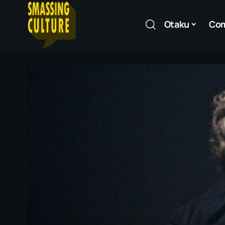
Otaku
Co