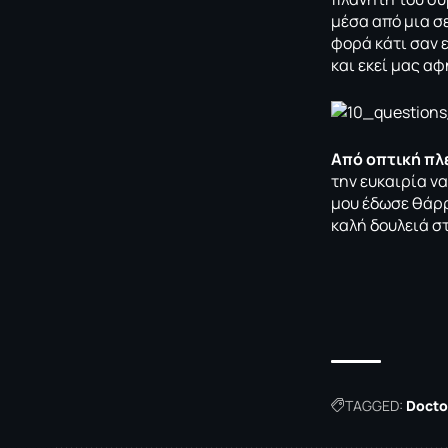
μέσα από μια 
φορά κάτι σαν 
και εκεί μας α
Από οπτική πλε
την ευκαιρία ν
μου έδωσε θάρρ
καλή δουλειά σ
TAGGED:
Docto