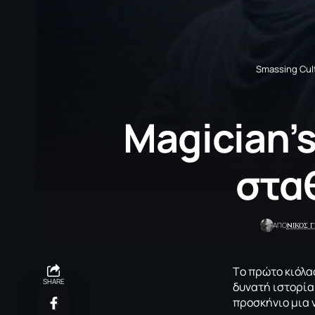
Smassing Cul
Magician’
στα
NΙΚΟΣ 
ΑΠΟ
Tο πρώτο κιόλα
SHARE
δυνατή ιστορία
προσκήνιο μια 