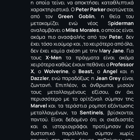
η οποία τείνει να αποκτήσει καταθλιπτικά
χαρακτηριστικά. Ο
Peter Parker
σκοτώνεται
από τον
Green Goblin
, η θεία του
μετακομίζει ενώ νέος S
piderman
αναλαμβάνει ο
Miles Morales
, ο οποίος είναι
ακόμα πιο ανασφαλής από τον
Pete
r, δεν
έχει τόσο χιούμορ και ,το χειρότερο από όλα,
δεν έχει καμία σχέση με την M
ary Jane
. Για
τους
X-Men
τα πράγματα είναι ακόμα
χειρότερα καθώς έχουν πεθάνει ο
Professor
X
, ο
Wolverine
, o
Beast,
ο
Angel
και η
Dazzler
, ενώ παραδόξως η
Jean Grey
είναι
ζωντανή. Επιπλέον, οι άνθρωποι μισούν
τους μεταλλαγμένους εξίσου, αν όχι
περισσότερο με το ορίτζιναλ σύμπαν της
Marvel
και τα τεράστια ρομποτ εξόντωσης
μεταλλαγμένων, τα
Sentinels
, βρίσκονται
παντού. Είναι δεδομένο ότι οι σχεδιαστές
και οι ιστοριογράφοι προτίμησαν ένα
δυστοπικό παράλληλο σύμπαν χωρίς