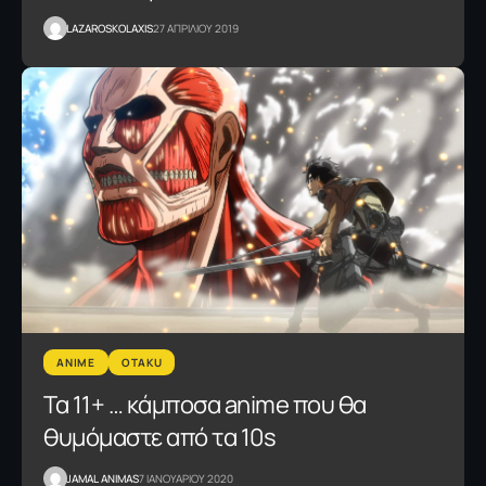
LAZAROSKOLAXIS
27 ΑΠΡΙΛΙΟΥ 2019
ANIME
OTAKU
Τα 11+ … κάμποσα anime που θα
θυμόμαστε από τα 10s
JAMAL ANIMAS
7 ΙΑΝΟΥΑΡΙΟΥ 2020