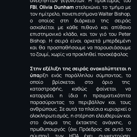
ανεξήγητων γεγονότων. Η πράκτορας του
FBI
,
Olivia Dunham
στελεχώνει το τμήμα με
τον ημίτρελο, πανεπιστήμονα Walter Bishop,
ο οποίος στη διάρκεια της σειράς
ασχολείται με κάθε πιθανό και απίθανο
επιστημονικό κλάδο, και τον γιό του Peter
Bishop. Η σειρά είναι αρκετά μπερδεμένη
και θα προσπαθήσουμε να παρουσιάσουμε
το ζουμί, χωρίς να προκληθεί πονοκέφαλος
Στην εξέλιξη της σειράς ανακαλύπτεται η
ύπα
ρξη ενός παράλληλου σύμπαντος, το
οποίο βρίσκεται στο όριο της
καταστροφής, καθώς φαίνεται να
καταρρέει η ίδια η πραγματικότητα
παρασύροντας το περιβάλλον και τους
ανθρώπους. Σε αυτά τα πλαίσια κυριαρχεί ο
ολοκληρωτισμός, η στέρηση ελευθεριών και
στο όνομα της έκτακτης ανάγκης, ο
πρωθυπουργός (όχι Πρόεδρος σε αυτό το
σύμπαν) των ΗΠΑ έχει συγκεντρώσει