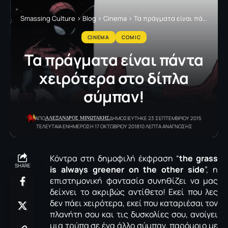
Smassing Culture
>
Blog
>
Cinema
>
Τα πράγματα είναι πάντα χειρότερα στο δίπλα σύμπαν!
CINEMA
COMIC
Τα πράγματα είναι πάντα
χειρότερα στο δίπλα
σύμπαν!
ΑΛΕΞΑΝΔΡΟΣ ΜΙΝΩΤΑΚΗΣ
ΑΠΟ
ΔΗΜΟΣΙΕΥΤΗΚΕ 23 ΣΕΠΤΕΜΒΡΙΟΥ 2015
ΤΕΛΕΥΤΑΙΑ ΕΝΗΜΕΡΩΣΗ 17 ΟΚΤΩΒΡΙΟΥ 2018
10 ΛΕΠΤΑ ΑΝΑΓΝΩΣΗΣ
Κόντρα στη δημοφιλή έκφραση “
the grass
SHARE
is always greener on the other side
”, η
επιστημονική φαντασία συνηθίζει να μας
δείχνει το ακριβώς αντίθετο! Εκεί που λες
δεν πάει χειρότερα, εκεί που καταριέσαι τον
πλανήτη σου και τις δυσκολίες σου, ανοίγει
μια τρύπα σε ένα άλλο σύμπαν, παρόμοιο με