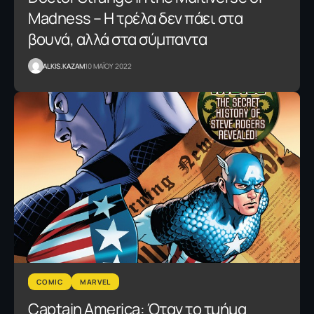
Madness – Η τρέλα δεν πάει στα
βουνά, αλλά στα σύμπαντα
ALKIS.KAZAM
10 ΜΑΪΟΥ 2022
COMIC
MARVEL
Captain America: Όταν το τμήμα