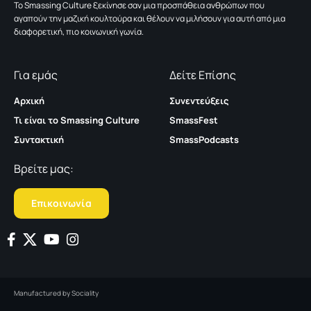
To Smassing Culture ξεκίνησε σαν μια προσπάθεια ανθρώπων που
αγαπούν την μαζική κουλτούρα και θέλουν να μιλήσουν για αυτή από μια
διαφορετική, πιο κοινωνική γωνία.
Για εμάς
Δείτε Επίσης
Αρχική
Συνεντεύξεις
Τι είναι το Smassing Culture
SmassFest
Συντακτική
SmassPodcasts
Βρείτε μας:
Επικοινωνία
Manufactured by
Sociality