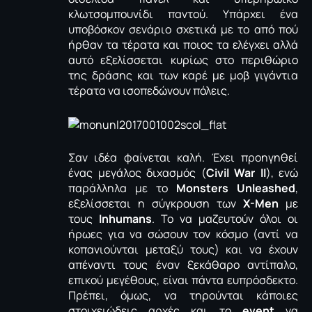
κλωτσομπουνίδι παντού. Υπάρχει ένα
υποβόσκον σενάριο σχετικά με το από πού
ήρθαν τα τέρατα και ποιος τα ελέγχει αλλά
αυτό εξελίσσεται κυρίως στο περιθώριο
της δράσης και των καρέ με μοβ γιγάντια
τέρατα να ισοπεδώνουν πόλεις.
Σαν ιδέα φαίνεται καλή. Έχει προηγηθεί
ένας μεγάλος διχασμός (
Civil War II
), ενώ
παράλληλα με το
Monsters Unleashed
,
εξελίσσεται η σύγκρουση των
X-Men
με
τους
Inhumans
. Το να μαζευτούν όλοι οι
ήρωες για να σώσουν τον κόσμο (αντί να
κοπανιούνται μεταξύ τους) και να έχουν
απέναντι τους έναν ξεκάθαρο αντίπαλο,
επικού μεγέθους, είναι πάντα ευπρόσδεκτο.
Πρέπει, όμως, να τηρούνται κάποιες
στοιχειώδεις αρχές και το
event
να