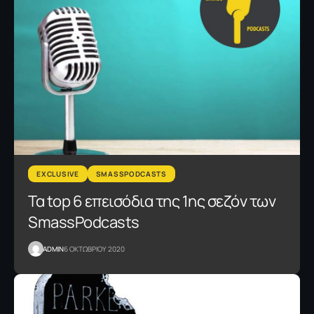
EXCLUSIVE
SMASSPODCASTS
Τα top 6 επεισόδια της 1ης σεζόν των
SmassPodcasts
ADMIN
6 ΟΚΤΩΒΡΙΟΥ 2020