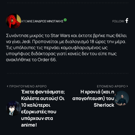
ΑΠΟ
ΑΛΕΞΑΝΔΡΟΣ ΜΙΝΩΤΑΚΗΣ
FOLLOW:
Συνάντησε μικρός το Star Wars και έκτοτε βρήκε πως θέλει
να γίνει Jedi. Προπονείται με διαλογισμό 18 ώρες την μέρα.
Τις υπόλοιπες τις περνάει καμουφλαρισμένος ως
υποψήφιος διδάκτορας γιατί κανείς δεν του είπε πως
ανακλήθηκε το Order 66.
ΠΡΟΗΓΟΥΜΕΝΟ ΑΡΘΡΟ
ΕΠΟΜΕΝΟ ΑΡΘΡΟ
Έχετε φαντάσματα;
Η χρονιά (και η
Καλέστε αυτούς! Οι
απογοήτευση) του
10 καλύτεροι
Sherlock
εξορκιστές που
υπάρχουν στα
anime!