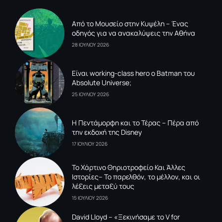
Από το Μουσείο στην Κυψέλη – Ένας
οδηγός για να ανακαλύψεις την Αθήνα
28 ΙΟΥΛΙΟΥ 2026
Είναι working-class hero ο Batman του
Absolute Universe;
25 ΙΟΥΛΙΟΥ 2026
Η Πεντάμορφη και το Τέρας – Πέρα από
την εκδοχή της Disney
17 ΙΟΥΛΙΟΥ 2026
To Xάρτινο Θηριοτροφείο Και Άλλες
Ιστορίες– Το παρελθόν, το μέλλον, και οι
λέξεις μεταξύ τους
15 ΙΟΥΛΙΟΥ 2026
David Lloyd – «Ξεκινήσαμε το V for