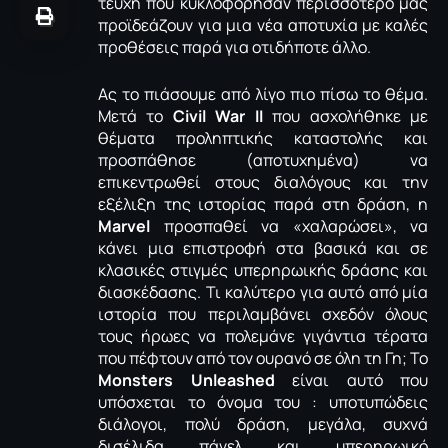
τεύχη που κυκλοφόρησαν περισσότερο μας
προϊδεάζουν για μια νέα αποτυχία με καλές
προθέσεις παρά για οτιδήποτε άλλο.
Ας το πιάσουμε από λίγο πιο πίσω το θέμα.
Μετά το
Civil War IΙ
που ασχολήθηκε με
θέματα προληπτικής καταστολής και
προσπάθησε (αποτυχημένα) να
επικεντρωθεί στους διαλόγους και την
εξέλιξη της ιστορίας παρά στη δράση, η
Marvel
προσπαθεί να «χαλαρώσει», να
κάνει μια επιστροφή στα βασικά και σε
κλασικές στιγμές υπερηρωικής δράσης και
διασκέδασης. Τι καλύτερο για αυτό από μία
ιστορία που περιλαμβάνει σχεδόν όλους
τους ήρωες να πολεμάνε γιγάντια τέρατα
που πέφτουν από τον ουρανό σε όλη τη Γη; Το
Monsters Unleashed
είναι αυτό που
υπόσχεται το όνομα του : υποτυπώδεις
διάλογοι, πολύ δράση, μεγάλα, συχνά
δισέλιδα πάνελ και υπερηρωικό