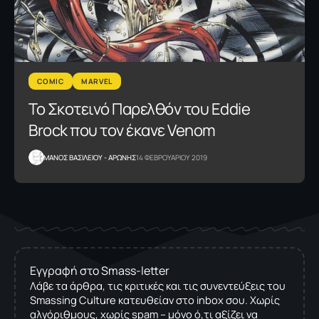
COMIC
MARVEL
Το Σκοτεινό Παρελθόν του Eddie
Brock που τον έκανε Venom
ΜΑΝΟΣ ΒΑΣΙΛΕΙΟΥ - ΑΡΩΝΗΣ
14 ΦΕΒΡΟΥΑΡΙΟΥ 2019
Εγγραφή στο Smass-letter
Λάβε τα άρθρα, τις κριτικές και τις συνεντεύξεις του
Smassing Culture κατευθείαν στο inbox σου. Χωρίς
αλγόριθμους, χωρίς spam – μόνο ό,τι αξίζει να