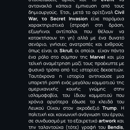
αντανακλά κάποια έμπνευση από τους
δημιουργούς. Έτσι, μετά το ορίτζιναλ
Civil
War, το Secret Invasion
είχε παρόμοια
χαρακτηριστικά (στροφή στη δράση,
εξωγήινοι αντίπαλοι που θέλουν να
κατακτήσουν τη γη) αλλά με ένα δυνατό
σενάριο, γνήσιες ανατροπές και εχθρούς
όπως είναι οι
Skrull
, οι οποίοι είχαν πάντα
ένα ρόλο στο σύμπαν της
Marvel
και μία
τελική αναμέτρηση μαζί τους προέκυπτε με
φυσικό τρόπο από τις ιστορίες δεκαετιών.
Ταυτόχρονα η ιστορία αντηχούσε μια
υπαρκτή ροπή ενός μεγάλου κομματιού της
αμερικανικής κοινής γνώμης στην
ισλαμοφοβία, του ίδιου κομματιού που
χρόνια αργότερα έδωσε τα κλειδά του
Λευκού Οίκου στον ακροδεξιό
Trump
. Η
πολιτική και κοινωνική ανάγνωση του έργου,
σε συνδυασμό με το εξαιρετικό
artwork
και
την ταλαντούχα (τότε) γραφή του
Bendis
,