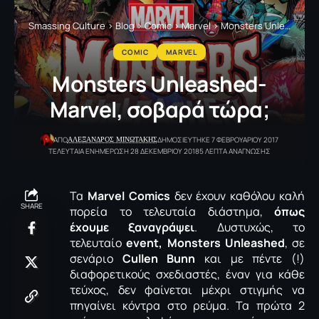
Smassing Culture
>
Blog
>
Comic
>
Marvel
>
Monsters Unleashed- Μarvel, σοβαρά τώρα;
COMIC
MARVEL
Monsters Unleashed-
Μarvel, σοβαρά τώρα;
ΑΛΕΞΑΝΔΡΟΣ ΜΙΝΩΤΑΚΗΣ
ΑΠΟ
ΔΗΜΟΣΙΕΥΤΗΚΕ 7 ΦΕΒΡΟΥΑΡΙΟΥ 2017
ΤΕΛΕΥΤΑΙΑ ΕΝΗΜΕΡΩΣΗ 28 ΔΕΚΕΜΒΡΙΟΥ 2018
5 ΛΕΠΤΑ ΑΝΑΓΝΩΣΗΣ
Τα
Marvel Comics
δεν έχουν καθόλου καλή
SHARE
πορεία το τελευταία διάστημα,
όπως
έχουμε ξαναγράψει
. Δυστυχώς, το
τελευταίο
event, Monsters Unleashed
, σε
σενάριο
Cullen Bunn
και με πέντε (!)
διαφορετικούς σχεδιαστές, έναν για κάθε
τεύχος, δεν φαίνεται μέχρι στιγμής να
πηγαίνει κόντρα στο ρεύμα. Τα πρώτα 2