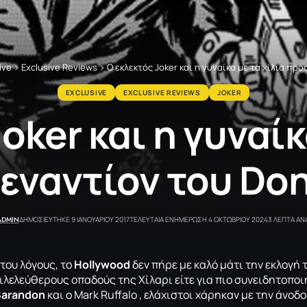
ive
>
Exclusive Reviews
>
Ο εκλεκτός Joker και η γυναίκα με τα χίλια π
EXCLUSIVE
EXCLUSIVE REVIEWS
JOKER
oker και η γυναίκ
εναντίον του Don
ADMIN
ΔΗΜΟΣΙΕΥΤΗΚΕ 9 ΙΑΝΟΥΑΡΙΟΥ 2017
ΤΕΛΕΥΤΑΙΑ ΕΝΗΜΕΡΩΣΗ 4 ΟΚΤΩΒΡΙΟΥ 2024
3 ΛΕΠΤΑ Α
 του λόγους, το
Hollywood
δεν πήρε με καλό μάτι την εκλογή 
φιλελεύθερους οπαδούς της Χίλαρι είτε για πιο συνειδητοπο
Sarandon
και ο Mark Ruffalo , ελάχιστοι χάρηκαν με την άνοδ