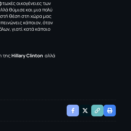
φτωχές οικογένειες των
λλά θύμισε και μια πολύ
αστή θέση στη χώρα μας
απεινώνεις κάποιον, όταν
λων, γιατί κατά κάποιο
η της
Hillary Clinton
αλλά