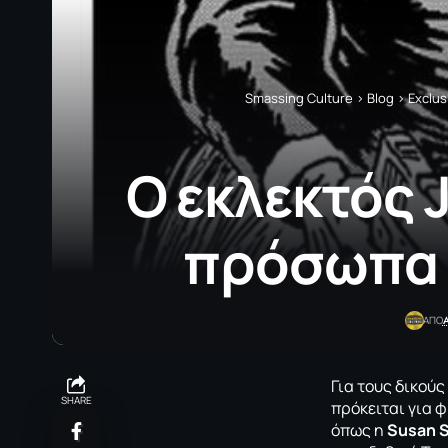
Smassing Culture
>
Blog
>
Exclus
Ο εκλεκτός J
πρόσωπα 
ΑΠΟ
Για τους δικούς
SHARE
πρόκειται για 
όπως η
Susan 