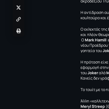
ακροδεξιού Tru
H αντίδραση αυ
κουλτούρα και 
Ο εκλεκτός της
και πλέον θεωρ
Ο
Mark Hamill
νέου Προέδρου 
γοητεία του
Jo
Η πρόταση είχε
εφαρμογή στην 
του
Joker
αλά
M
Κανείς δεν γράφ
Το τουίτ με το 
Άλλη «καλλιτεχ
Meryl Streep
(