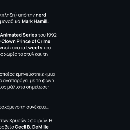
έκπληξη) από την
nerd
ι μοναδικό
Mark Hamill.
 Αnimated Series
του 1992
υ
Clown Prince of Crime
.
 μνησίκακατα
tweets
του
 χωρίς το στυλ και τη
ο οποίος εμπνεύστηκε «μια
το αναπαράγει με τη φωνή
διος μάλιστα σημείωσε:
οσχόμενο τη συνέχεια…
 των Χρυσών Σφαιρών. Η
βραβείο
Cecil B. DeMille