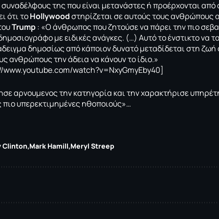
ς συναδέλφους της που είναι μετανάστες ή προέρχονται από 
ει ότι το
Hollywood
στηρίζεται σε αυτούς τους ανθρώπους α
του
Trump
: «Ο άνθρωπος που ζητούσε να πάρει την πιο σεβ
ημοσιογράφο με ειδικές ανάγκες. (…) Αυτό το ένστικτο να τ
άδειγμα δημοσίως από κάποιον δυνατό μεταδίδεται στη ζωή ό
υς ανθρώπους την άδεια να κάνουν το ίδιο.»
s://www.youtube.com/watch?v=NxyGmyEby40]
σε αρνουμενος την κατηγορία και την χαρακτήρισε υπηρέτ
ις πιο υπερεκτιμημένες ηθοποιούς»…
y Clinton
Mark Hamill
Meryl Streep