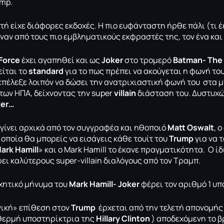
mp.
τή είχε διάφορες εκδοχές. Η πιο ευφάνταστη ήρθε πάλι (τι 
έναν από τους πιο εμβληματικούς εκφραστές της, τον ένα κα
Force
έχει αγαπηθεί και ως
Joker
στο τρομερό
Βatman- The
είται το
standard
για το πως πρέπει να ακούγεται η φωνή το
επέλεξε λοιπόν να δώσει την ανατριχιαστική φωνή του στα
των ΗΠΑ, δείχνοντας την super
villain
διάσταση του. Δυστυχώς
ker…
 γίνει αρχικά από τον συγγραφέα και ηθοποιό
Matt Oswalt
, 
οποία θα μπορείς να εισάγεις κάθε τουίτ του
Trump
για να 
ark Hamill
» και ο Mark Hamill το έκανε πραγματικότητα. Ο ί
ει καλύτερους super-villain διαλόγους από τον Τραμπ.
ηχητικό μήνυμα του
Mark Hamill- Joker
φέρει τον αριθμό 1 υπ
νική» επίθεση στον
Trump
έρχεται από την τελετή απονομής
θερμή υποστηρίκτρια της
Hillary Clinton
) αποδεχόμενη το 