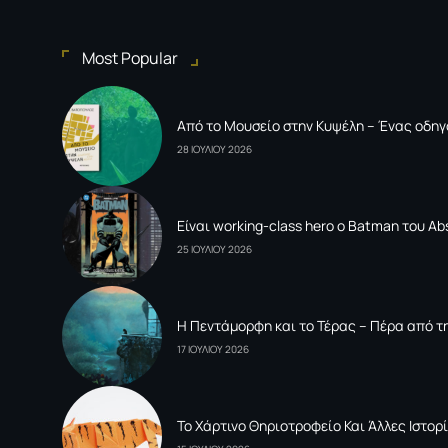
Most Popular
Από το Μουσείο στην Κυψέλη – Ένας οδηγ
28 ΙΟΥΛΙΟΥ 2026
Είναι working-class hero ο Batman του Ab
25 ΙΟΥΛΙΟΥ 2026
Η Πεντάμορφη και το Τέρας – Πέρα από τη
17 ΙΟΥΛΙΟΥ 2026
To Xάρτινο Θηριοτροφείο Και Άλλες Ιστορί