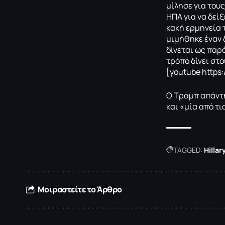
μίλησε για του
ΗΠΑ για να δείξ
κακή ερμηνεία 
μιμήθηκε έναν δ
δίνεται ως παρ
τρόπο δίνει στο
[youtube http
Ο Τραμπ απάντη
και «μία από τ
TAGGED:
Hillar
Μοιραστείτε το Άρθρο