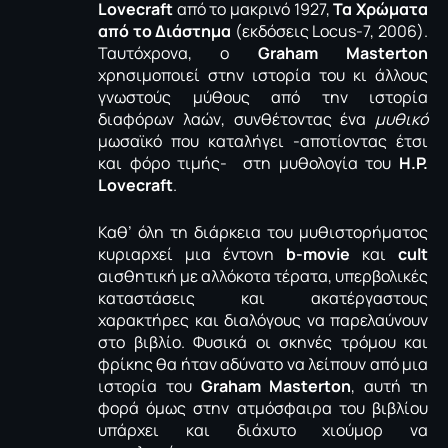
Lovecraft
από το μακρινό 1927,
Τα Χρώματα
από το Διάστημα
(εκδόσεις Locus-7, 2006).
Ταυτόχρονα, ο
Graham
Masterton
χρησιμοποιεί στην ιστορία του κι άλλους
γνωστούς μύθους από την ιστορία
διαφόρων λαών, συνθέτοντας ένα
μυθικό
μωσαϊκό που καταλήγει -αποτίοντας έτσι
και φόρο τιμής- στη μυθολογία του
H.
P.
Lovecraft
.
Καθ’ όλη τη διάρκεια του μυθιστορήματος
κυριαρχεί μια έντονη
b-
movie
και
cult
αισθητική με αλλόκοτα τέρατα, υπερβολικές
καταστάσεις και ακατέργαστους
χαρακτήρες και διαλόγους να παρελαύνουν
στο βιβλίο. Φυσικά οι σκηνές τρόμου και
φρίκης θα ήταν αδύνατο να λείπουν από μια
ιστορία του
Graham
Masterton
, αυτή τη
φορά όμως στην ατμόσφαιρα του βιβλίου
υπάρχει και διάχυτο χιούμορ να