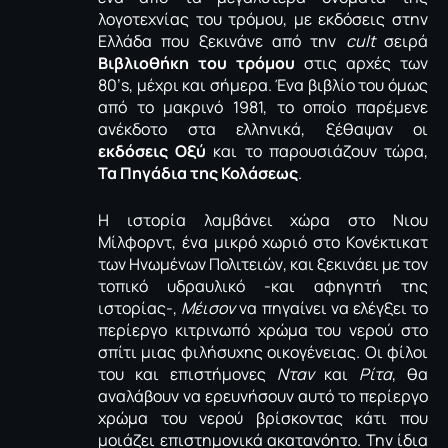
λογοτεχνίας του τρόμου, με εκδόσεις στην
Ελλάδα που ξεκινάνε από την
cult
σειρά
Βιβλιοθήκη του τρόμου
στις αρχές των
80’s, μέχρι και σήμερα. Ένα βιβλίο του όμως
από το μακρινό 1981, το οποίο παρέμενε
ανέκδοτο στα ελληνικά, ξέθαψαν οι
εκδόσεις Οξύ
και το παρουσιάζουν τώρα,
Τα Πηγάδια της Κολάσεως
.
Η ιστορία λαμβάνει χώρα στο Νιου
Μίλφορντ, ένα μικρό χωριό στο Κονέκτικατ
των Ηνωμένων Πολιτειών, και ξεκινάει με τον
τοπικό υδραυλικό -και αφηγητή της
ιστορίας-,
Μέισον
να πηγαίνει να ελέγξει το
περίεργο κιτρινωπό χρώμα του νερού στο
σπίτι μιας φιλήσυχης οικογένειας. Οι φίλοι
του και επιστήμονες
Νταν
και
Ρίτα
, θα
αναλάβουν να ερευνήσουν αυτό το περίεργο
χρώμα του νερού βρίσκοντας κάτι που
μοιάζει επιστημονικά ακατανόητο. Την ίδια