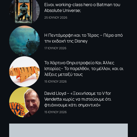
Είναι working-class hero ο Batman του
Absolute Universe;
25 ΙΟΥΛΙΟΥ 2026
Η Πεντάμορφη και το Τέρας – Πέρα από
την εκδοχή της Disney
17 ΙΟΥΛΙΟΥ 2026
To Xάρτινο Θηριοτροφείο Και Άλλες
Ιστορίες– Το παρελθόν, το μέλλον, και οι
λέξεις μεταξύ τους
15 ΙΟΥΛΙΟΥ 2026
David Lloyd – «Ξεκινήσαμε το V for
Vendetta χωρίς να πιστεύουμε ότι
φτιάχνουμε κάτι σημαντικό»
15 ΙΟΥΛΙΟΥ 2026