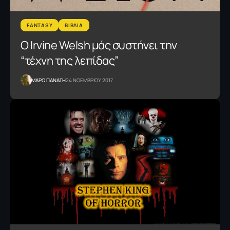
FANTASY
ΒΙΒΛΙΑ
Ο Irvine Welsh μάς συστήνει την
“τέχνη της λεπίδας”
ΜΑΡΩ ΠΑΝΑΓΗ
24 ΝΟΕΜΒΡΙΟΥ 2017