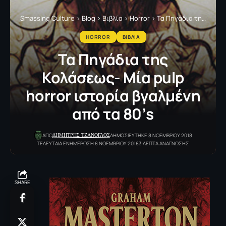
Smassing Culture
>
Blog
>
Βιβλία
>
Horror
>
Τα Πηγάδια της Κολάσεως- Μία pulp horror ιστορία βγαλμένη από τα 80’s
HORROR
ΒΙΒΛΙΑ
Τα Πηγάδια της
Κολάσεως- Μία pulp
horror ιστορία βγαλμένη
από τα 80’s
ΔΗΜΗΤΡΗΣ ΤΖΑΝΟΓΛΟΣ
ΑΠΟ
ΔΗΜΟΣΙΕΥΤΗΚΕ 8 ΝΟΕΜΒΡΙΟΥ 2018
ΤΕΛΕΥΤΑΙΑ ΕΝΗΜΕΡΩΣΗ 8 ΝΟΕΜΒΡΙΟΥ 2018
3 ΛΕΠΤΑ ΑΝΑΓΝΩΣΗΣ
SHARE