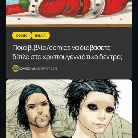
COMIC
ΒΙΒΛΙΑ
Ποια βιβλία/comics να διαβάσετε
δίπλα στο χριστουγεννιάτικο δέντρο;
ADMIN
27 ΔΕΚΕΜΒΡΙΟΥ 2018