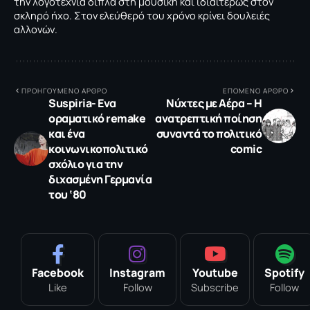
την λογοτεχνία δίπλα στη μουσική και ιδιαιτέρως στον
σκληρό ήχο. Στον ελεύθερό του χρόνο κρίνει δουλειές
αλλονών.
ΠΡΟΗΓΟΥΜΕΝΟ ΑΡΘΡΟ
ΕΠΟΜΕΝΟ ΑΡΘΡΟ
Suspiria- Eνα
Νύχτες με Αέρα – Η
οραματικό remake
ανατρεπτική ποίηση
και ένα
συναντά το πολιτικό
κοινωνικοπολιτικό
comic
σχόλιο για την
διχασμένη Γερμανία
του ‘80
Facebook
Instagram
Youtube
Spotify
Like
Follow
Subscribe
Follow