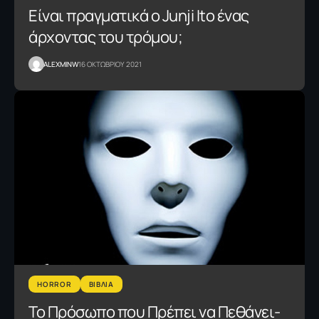
Είναι πραγματικά ο Junji Ito ένας
άρχοντας του τρόμου;
ALEXMINW
16 ΟΚΤΩΒΡΙΟΥ 2021
HORROR
ΒΙΒΛΙΑ
Το Πρόσωπο που Πρέπει να Πεθάνει-