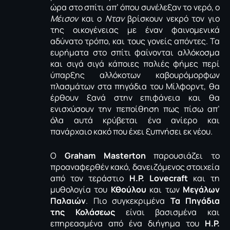
ώρα στο σπίτι απ’ όπου συνέλεξαν το νερό, ο
Μέισον
και ο
Νταν
βρίσκουν νεκρό τον γιο
της οικογένειας με έναν φαινομενικά
αδύνατο τρόπο, και τους γονείς απόντες. Τα
ευρήματα στο σπίτι φαίνονται αλλόκοσμα
και σιγά σιγά κάποιες παλιές φήμες περί
ύπαρξης αλλόκοτων καβουρόμορφων
πλασμάτων στα πηγάδια του Μίλφορντ, θα
έρθουν ξανά στην επιφάνεια και θα
ενισχύσουν την πεποίθηση πως πίσω απ’
όλα αυτά κρύβεται ένα ανίερο και
πανάρχαιο κακό που έχει ξυπνήσει εκ νέου.
Ο
Graham
Masterton
παρουσιάζει το
προαναφερθέν κακό, δανειζόμενος στοιχεία
από τον τεράστιο
H.
P.
Lovecraft
και τη
μυθολογία του
Κθούλου
και των
Μεγάλων
Παλαιών
. Πιο συγκεκριμένα
Τα Πηγάδια
της Κολάσεως
είναι βασισμένα και
επηρεασμένα από ένα διήγημα του
H.
P.