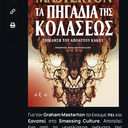
Για τον
Graham
Masterton
τα έχουμε
πει
και
ξαναπεί
στο
Smassing
Culture
. Αποτελεί
ένα από τα μεγαλύτερα ονόματα της