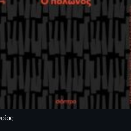
υσίας