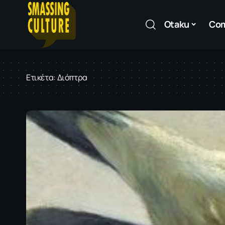
Otaku
Co
Ετικέτα:
Διόπτρα