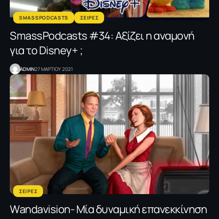
SMASSPODCASTS
ΣΕΙΡΕΣ
SmassPodcasts #34: Αξίζει η αναμονή
για το Disney+ ;
ADMIN
27 ΜΑΡΤΙΟΥ 2021
ΣΕΙΡΕΣ
Wandavision- Μία δυναμική επανεκκίνηση