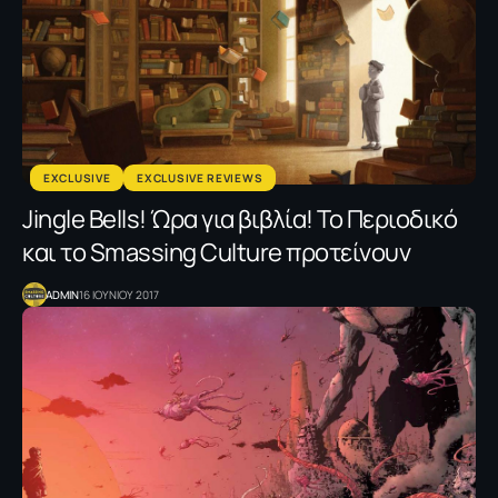
EXCLUSIVE
EXCLUSIVE REVIEWS
Jingle Bells! Ώρα για βιβλία! Το Περιοδικό
και το Smassing Culture προτείνουν
ADMIN
16 ΙΟΥΝΙΟΥ 2017