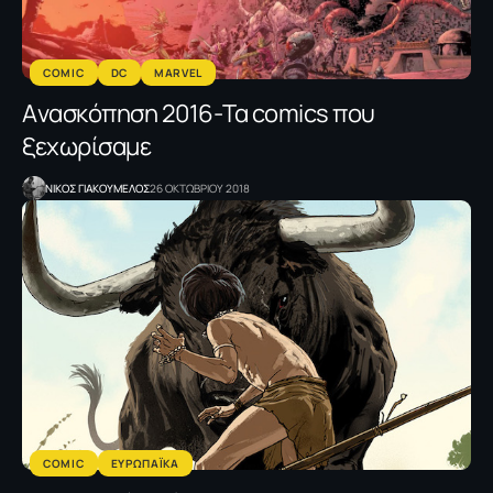
COMIC
DC
MARVEL
Aνασκόπηση 2016-Τα comics που
ξεχωρίσαμε
NΙΚΟΣ ΓΙΑΚΟΥΜΕΛΟΣ
26 ΟΚΤΩΒΡΙΟΥ 2018
COMIC
ΕΥΡΩΠΑΪΚΑ