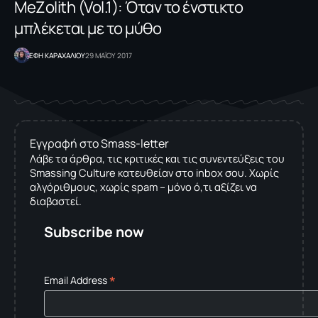
MeZolith (Vol.1): Όταν το ένστικτο
μπλέκεται με το μύθο
ΕΦΗ KΑΡΑΧΑΛΙΟΥ
29 ΜΑΪΟΥ 2017
Εγγραφή στο Smass-letter
Λάβε τα άρθρα, τις κριτικές και τις συνεντεύξεις του
Smassing Culture κατευθείαν στο inbox σου. Χωρίς
αλγόριθμους, χωρίς spam – μόνο ό,τι αξίζει να
διαβαστεί.
Subscribe now
*
Email Address