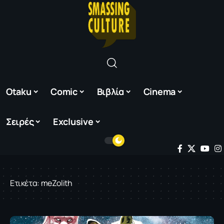
Otaku
Comic
Βιβλία
Cinema
Σειρές
Exclusive
Ετικέτα:
meZolith