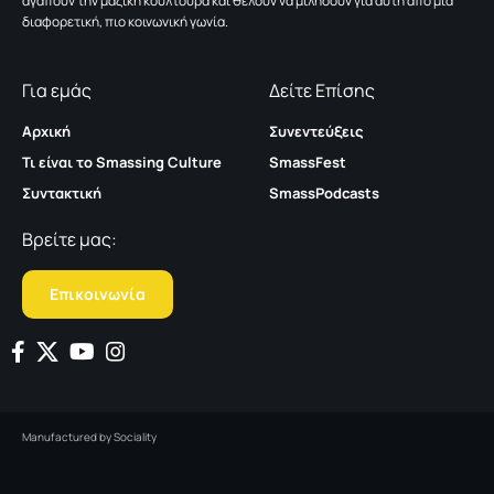
αγαπούν την μαζική κουλτούρα και θέλουν να μιλήσουν για αυτή από μια
διαφορετική, πιο κοινωνική γωνία.
Για εμάς
Δείτε Επίσης
Αρχική
Συνεντεύξεις
Τι είναι το Smassing Culture
SmassFest
Συντακτική
SmassPodcasts
Βρείτε μας:
Επικοινωνία
Manufactured by
Sociality