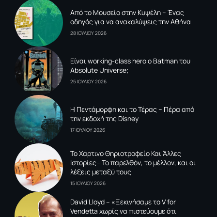
Από το Μουσείο στην Κυψέλη – Ένας
οδηγός για να ανακαλύψεις την Αθήνα
28 ΙΟΥΛΙΟΥ 2026
Είναι working-class hero ο Batman του
Absolute Universe;
25 ΙΟΥΛΙΟΥ 2026
Η Πεντάμορφη και το Τέρας – Πέρα από
την εκδοχή της Disney
17 ΙΟΥΛΙΟΥ 2026
To Xάρτινο Θηριοτροφείο Και Άλλες
Ιστορίες– Το παρελθόν, το μέλλον, και οι
λέξεις μεταξύ τους
15 ΙΟΥΛΙΟΥ 2026
David Lloyd – «Ξεκινήσαμε το V for
Vendetta χωρίς να πιστεύουμε ότι