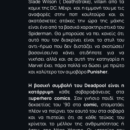
Slade Wilson ( Deathstroke), villain από τα
κομικ της DC. Μέχρι και η εμμονή του με τις
αναφορές στην ποπ κουλτούρα και οι
ακατάσχετες ατάκες την ώρα της μάχης
είναι ένα από τα βασικά χαρακτηριστικά του
Spiderman. Θα μπορούσε να πει κανείς ότι
αυτό που τον διακρίνει είναι το στυλ του
αντι-ήρωα που δεν διστάζει να σκοτώσει/
βασανίσει/να κάνει οτιδήποτε για να
νικήσει αλλά και σε αυτή την κατηγορία η
Marvel έχει πάρα πολλά να δώσει με πρώτο
και καλύτερο τον αιμοβόρο
Punisher
.
Η βασική συμβολή του Deadpool είναι η
κατάρριψη
κάθε σοβαροφάνειας στα
s
uperhero comics
. Σαν γνήσιο παιδί της
δεκαετίας του ’90 στα
comic,
σταματάει
πλέον να παίρνει τον εαυτό του στα σοβαρά
και να πιστεύει ότι σε κάθε τεύχος του
κρίνεται το μέλλον της ανθρωπότητας ή