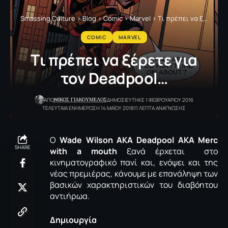
Smassing Culture
>
Blog
>
Comic
>
Marvel
>
Tι πρέπει να ξέρετε για τον Deadpool…
COMIC
MARVEL
Tι πρέπει να ξέρετε για
τον Deadpool…
NΙΚΟΣ ΓΙΑΚΟΥΜΕΛΟΣ
ΑΠΟ
ΔΗΜΟΣΙΕΥΤΗΚΕ 1 ΦΕΒΡΟΥΑΡΙΟΥ 2016
ΤΕΛΕΥΤΑΙΑ ΕΝΗΜΕΡΩΣΗ 14 ΜΑΪΟΥ 2018
11 ΛΕΠΤΑ ΑΝΑΓΝΩΣΗΣ
Ο
Wade Wilson AKA Deadpool AKA Merc
SHARE
with a mouth
ξανά έρχεται στο
κινηματογραφικό πανί και, ενόψει και της
νέας πρεμιέρας, κάνουμε με επανάληψη των
βασικών χαρακτηριστικών του διαβόητου
αντιήρωα.
Δημιουργία