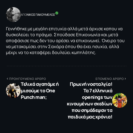
ΑΠΟ
NΙΚΟΣ ΓΙΑΚΟΥΜΕΛΟΣ
Γεννήθηκε με μεγάλη επιτυχία αλλά μετά άρχισε καπου να
δυσκολεύει το πράγμα. Σπούδασε Επικοινωνία και μετά
αποφάσισε πως δεν του αρέσει να επικοινωνεί. Όνειρο του
να μετακομίσει στην Σαχάρα όπου θα έχει ησυχία, αλλά
μέχρι να το καταφέρει δουλεύει κωπηλάτης.
ΠΡΟΗΓΟΥΜΕΝΟ ΑΡΘΡΟ
ΕΠΟΜΕΝΟ ΑΡΘΡΟ
Τελικά αγαπάμε ή
Πρωινή νοσταλγία!
μισούμε το Οne
Τα 7 ελληνικά
Punch man;
οpenings των
κινουμένων σχεδίων
που σημάδεψαν τα
παιδικά μας χρόνια!