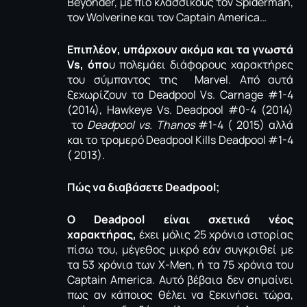
Beyonder, με πιο κλασσικούς τον Spiderman,
τον Wolverine και τον Captain America…
Επιπλέον, υπάρχουν ακόμα και τα γνωστά
Vs, όπο
υ πολεμάει διάφορους χαρακτήρες
του σύμπαντος της Μarvel. Από αυτά
ξεχωρίζουν τα Deadpool Vs. Carnage #1-4
(2014), Hawkeye Vs. Deadpool #0-4 (2014)
το
Deadpool vs. Thanos
#1-4 ( 2015) αλλά
και το τρομερό Deadpool Kills Deadpool #1-4
( 2013).
Πώς να διαβάσετε Deadpool;
Ο Deadpool είναι σχετικά νέος
χαρακτήρας,
έχει μόλις 25 χρόνια ιστορίας
πίσω του, μέγεθος μικρό εάν συγκριθεί με
τα 53 χρόνια των Χ-Men, ή τα 75 χρόνια του
Captain America. Αυτό βέβαια δεν σημαίνει
πως αν κάποιος θέλει να ξεκινήσει τώρα,