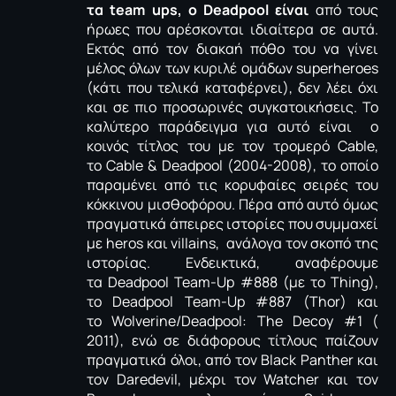
τα team ups, o Deadpool είναι
από τους
ήρωες που αρέσκονται ιδιαίτερα σε αυτά.
Εκτός από τον διακαή πόθο του να γίνει
μέλος όλων των κυριλέ ομάδων superheroes
(κάτι που τελικά καταφέρνει), δεν λέει όχι
και σε πιο προσωρινές συγκατοικήσεις. Το
καλύτερο παράδειγμα για αυτό είναι ο
κοινός τίτλος του με τον τρομερό Cable,
το Cable & Deadpool (2004-2008), το οποίο
παραμένει από τις κορυφαίες σειρές του
κόκκινου μισθοφόρου. Πέρα από αυτό όμως
πραγματικά άπειρες ιστορίες που συμμαχεί
με heros και villains, ανάλογα τον σκοπό της
ιστορίας. Ενδεικτικά, αναφέρουμε
τα Deadpool Team-Up #888 (με το Τhing),
το Deadpool Team-Up #887 (Τhor) και
το Wolverine/Deadpool: The Decoy #1 (
2011), ενώ σε διάφορους τίτλους παίζουν
πραγματικά όλοι, από τον Black Panther και
τον Daredevil, μέχρι τον Watcher και τον