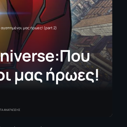
ι αγαπημένοι μας ήρωες! (part 2)
 universe:Που
οι μας ήρωες!
ΠΤΑ ΑΝΑΓΝΩΣΗΣ