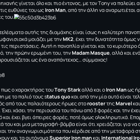
χανής γίνεται όλο και πιο έντονος, με τον Τony να παλεύει α
τις ευθύνες του ως
Ιron Man
, από την άλλη να αναρωτιέται α
ές του.
τελέσματα αυτής της διαμάχης είναι ίσως η καλύτερη πανοπλ
εμφανισιακά μοιάζει με την
ΜΚ2
, έχει την δυνατότητα όμως 
ις περιστάσεις. Αυτή η πανοπλία γίνεται και το κυριότερο 
ό, την πρώην ερωμένη του, την
Μadam Masque
, αλλά και εν
αρουσιάζεται ως ένα αναπάντεχος… σύμμαχος!
ι πως ο χαρακτήρας του
Τony Stark
αλλά και ο
Ιron Man
ως ήρ
η με το παλιό τους s
tatus quo
και από την μία αυτό είναι τ
ός από τους παλαιότερους ήρωες στο
rooster
της
Marvel
και
 Έχει χάσει την περιουσία του πάνω από 3 φορές και την έχει
ό και έχει βγει άπειρες φορές, ποτέ όμως ολοκληρωτικά. Ε
ά του και μια μεταγραφή-βόμβα είναι ότι χρειάζεται για να 
 και την αναγνωρισιμότητα που κέρδισε από την μεταφορά 
έχουν και τα αυτόνομα
Superior Iron man
και
Ιnternational Ir