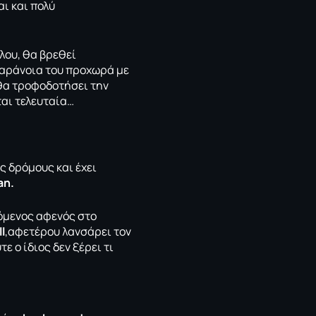
αι και πολύ
λου, θα βρεθεί
 παράνοια του προχωρά με
θα τροφοδοτήσει την
ται τελευταία…
ς δρόμους και έχει
an.
όμενος αφενός στο
l
,αφετέρου λανσάρει τον
τε ο ίδιος δεν ξέρει τι