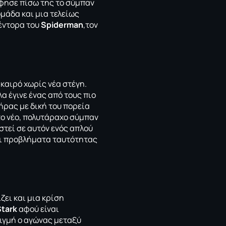
ησε πίσω της το σύμπαν
ομάδα και μια τελείως
μέντορα του
Spiderman
,τον
 καιρό χωρίς νέα στέγη.
α έγινε ένας από τους πιο
ήρας με δική του πορεία
το νέο, πολυτάραχο σύμπαν
στεί σε αυτόν ενός απλού
αι προβλήματα ταυτότητας
ει και μια κρίση
Stark
αφού είναι
τιγμή ο αγώνας μεταξύ