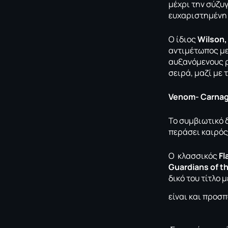
μέχρι την σύζυ
ευχαριστημένη 
Ο ίδιος
Wilson
αντιμέτωπος με 
αυξανόμενους ρ
σειρά, μαζί με 
Venom- Carna
Το συμβιωτικό 
περάσει καιρός
O κλασσικός
Fl
Guardians of t
δικό του τίτλο 
είναι και προσπ