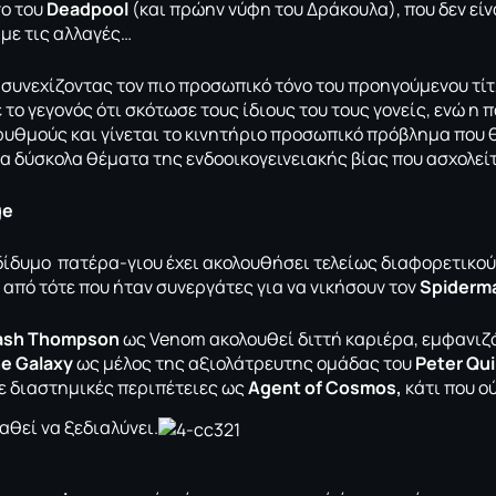
γο του
Deadpool
(και πρώην νύφη του Δράκουλα), που δεν είν
με τις αλλαγές…
,
συνεχίζοντας τον πιο προσωπικό τόνο του προηγούμενου τίτ
το γεγονός ότι σκότωσε τους ίδιους του τους γονείς, ενώ η
υθμούς και γίνεται το κινητήριο προσωπικό πρόβλημα που 
τα δύσκολα θέματα της ενδοοικογεινειακής βίας που ασχολεί
ge
δίδυμο πατέρα-γιου έχει ακολουθήσει τελείως διαφορετικού
 από τότε που ήταν συνεργάτες για να νικήσουν τον
Spiderm
ash Thompson
ως Venom ακολουθεί διττή καριέρα, εμφανιζ
he Galaxy
ως μέλος της αξιολάτρευτης ομάδας του
Peter Quil
με διαστημικές περιπέτειες ως
Agent of Cosmos,
κάτι που ού
αθεί να ξεδιαλύνει.