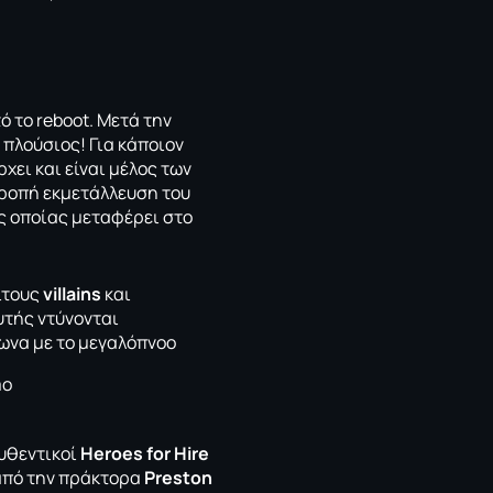
ό το reboot. Μετά την
 πλούσιος! Για κάποιον
χει και είναι μέλος των
ντροπή εκμετάλλευση του
ης οποίας μεταφέρει στο
ίτους
villains
και
αυτής ντύνονται
ωνα με το μεγαλόπνοο
αυθεντικοί
Heroes for Hire
 από την πράκτορα
Preston