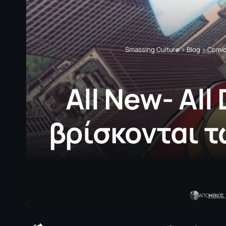
Smassing Culture
>
Blog
>
Comi
All New- All
βρίσκονται τ
NΙΚΟΣ
ΑΠΟ