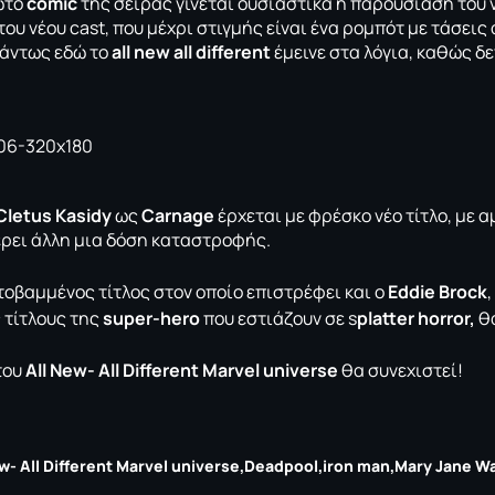
ώτο
comic
της σειράς γίνεται ουσιαστικά ή παρουσίαση του 
ου νέου cast, που μέχρι στιγμής είναι ένα ρομπότ με τάσει
άντως εδώ το
all new all different
έμεινε στα λόγια, καθώς δε
Cletus Κasidy
ως
Carnage
έρχεται με φρέσκο νέο τίτλο, με 
ρει άλλη μια δόση καταστροφής.
οβαμμένος τίτλος στον οποίο επιστρέφει και ο
Eddie Brock
 τίτλους της
super-hero
που εστιάζουν σε s
platter horror,
θα
του
All New- All Different Marvel universe
θα συνεχιστεί!
w- All Different Marvel universe
Deadpool
iron man
Mary Jane W