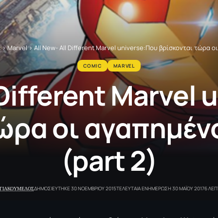
c
>
Marvel
>
All New- All Different Marvel universe:Που βρίσκονται τώρα ο
COMIC
MARVEL
 Different Marvel
ώρα οι αγαπημέν
(part 2)
 ΓΙΑΚΟΥΜΕΛΟΣ
ΔΗΜΟΣΙΕΥΤΗΚΕ 30 ΝΟΕΜΒΡΙΟΥ 2015
ΤΕΛΕΥΤΑΙΑ ΕΝΗΜΕΡΩΣΗ 30 ΜΑΪΟΥ 2017
6 ΛΕ