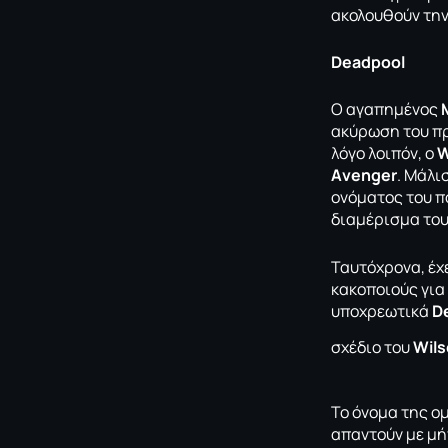
ακολουθούν την
Deadpool
O αγαπημένος
Μ
ακύρωση του πρ
λόγο λοιπόν, ο
W
Αvenger
. Μάλι
ονόματος του π
διαμέρισμα του
Ταυτόχρονα, έχ
κακοποιούς για 
υποχρεωτικά
D
σχέδιο του
Wil
Το όνομα της ο
απαντούν με μή