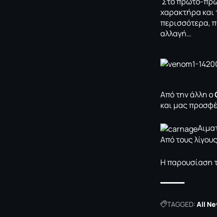
Στο πρώτο-πρ
χαρακτήρα και τ
περισσότερα, π
αλλαγή…
Από την άλλη o
και μας προσφέ
Αιματ
Από τους λίγους
Η παρουσίαση 
TAGGED:
All Ne