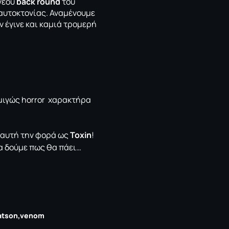
νέου
back round
του
ς αυτοκτονίας. Αναμένουμε
ν έγινε και καμιά τρομερή
αμιγώς horror χαρακτήρα
, αυτή την φορά ως
Toxin
!
 δούμε πως θα πάει…
atson
venom