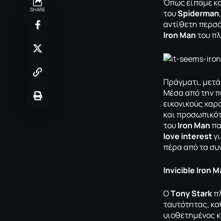
Όπως είπαμε κ
SHARE
του
Spiderman
αντίθετη περσό
Iron Man
του π
Πράγματι, μετά
Mέσα από την π
εικονικούς χαρ
και προσωπικότ
του
Iron Man
πα
love interest
γι
πέρα από τα συ
Ιnvicible Iron 
O
Τony Stark
π
ταυτότητας, κα
υιοθετημένος κ