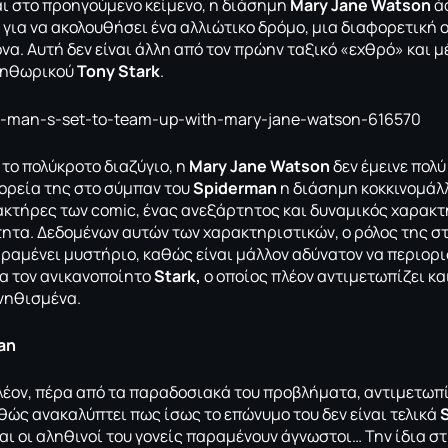
αι στο
προηγούμενο κείμενο
, η διάσημη
Mary Jane Watson
άφ
, για να ακολουθήσει ένα αλλιώτικο δρόμο, μια διαφορετική 
να. Αυτή δεν είναι άλλη από τον πρώην ταξικό «εχθρό» και 
ληθωρικού
Tony Stark
.
 το πολύκροτο διαζύγιο, η
Mary Jane Watson
δεν έμεινε πολύ
ορεία της στο σύμπαν του
Spiderman
η διάσημη κοκκινομάλλ
ακτήρες των comic, ένας ανεξάρτητος και δυναμικός χαρακτ
ητα. Δεδομένων αυτών των χαρακτηριστικών, ο ρόλος της σ
ραμένει μυστήριο, καθώς είναι μάλλον αδύνατον να περιορι
α τον ανικανοποίητο
Stark,
o οποίος πλέον αντιμετωπίζει κ
νηθισμένα.
Man
λέον, πέρα από τα παραδοσιακά του προβλήματα, αντιμετωπίζ
θώς ανακαλύπτει πως ίσως το επώνυμο του δεν είναι τελικά
αι οι αληθινοί του γονείς παραμένουν άγνωστοι… Την ίδια σ