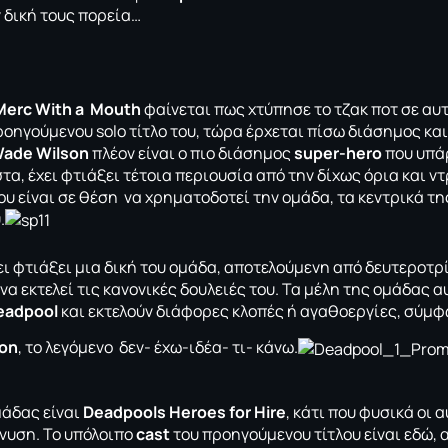
 δική τους πορεία…
erc With a Mouth
φαίνεται πως χτύπησε το τζακ ποτ σε αυτ
οηγούμενου solo τίτλο του, τώρα έρχεται πίσω διάσημος και
ade Wilson
πλέον είναι ο πιο διάσημος
super-hero
που υπάρ
στα, έχει φτιάξει τέτοια περιουσία από την δίχως όρια και 
ου είναι σε θέση να χρηματοδοτεί την ομάδα, τα κεντρικά τ
.
ει φτιάξει μια δική του ομάδα, αποτελούμενη από δευτεροτρ
να εκτελεί τις κανονικές δουλειές του. Τα μέλη της ομάδας 
eadpool
και εκτελούν διάφορες κλοπές ή αγαθοεργίες, σύμφ
son
, το λεγόμενο δεν- έχω-ιδέα- τι- κάνω.
μάδας είναι
Deadpools Heroes for Hire
, κάτι που φυσικά οι 
νυση. Το υπόλοιπο
cast
του προηγούμενου τίτλου είναι εδώ,