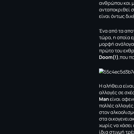
ανθρώπου και μη
ανταποκριθεί σ
είναι όντως δικ
Ένα από τα απο
τώρα, η οποία 
μορφή ανάλογα τ
πρώτο του εχθρ
Doom(!)
,που π
Η αλήθεια είνα
αλλαγές σε σχέσ
Man
είναι αφεν
πολλές αλλαγές.
στον αλκοολισμ
στα οικογενειακ
χωρίς να χάσει
ίδια στιγμή τρ