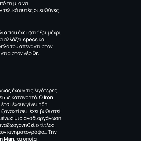
πό τη μία να
ν τελικά αυτές οι ευθύνες
ία που έχει φτιάξει μέχρι
να αλλάζει
specs
και
όπλο του απέναντι στον
άντια στον νέο
Dr.
ωας έχουν τις λιγότερες
ελείως κατανοητό. Ο
Ιron
 έτσι έχουν γίνει ήδη
 ξαναχτίσει, έχει βυθιστεί
πομένως μια αναδιοργάνωση
αναζωογονηθεί ο τίτλος,
στον κινηματογράφο… Την
on Man
, τα οποία