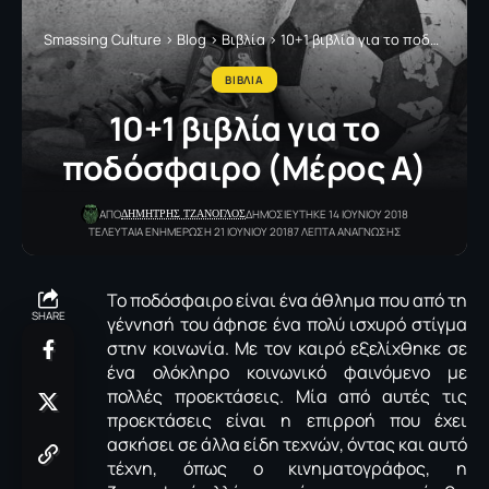
Smassing Culture
>
Blog
>
Βιβλία
>
10+1 βιβλία για το ποδόσφαιρο (Μέρος Α)
ΒΙΒΛΙΑ
10+1 βιβλία για το
ποδόσφαιρο (Μέρος Α)
ΔΗΜΗΤΡΗΣ ΤΖΑΝΟΓΛΟΣ
ΑΠΟ
ΔΗΜΟΣΙΕΥΤΗΚΕ 14 ΙΟΥΝΙΟΥ 2018
ΤΕΛΕΥΤΑΙΑ ΕΝΗΜΕΡΩΣΗ 21 ΙΟΥΝΙΟΥ 2018
7 ΛΕΠΤΑ ΑΝΑΓΝΩΣΗΣ
Το ποδόσφαιρο είναι ένα άθλημα που από τη
SHARE
γέννησή του άφησε ένα πολύ ισχυρό στίγμα
στην κοινωνία. Με τον καιρό εξελίχθηκε σε
ένα ολόκληρο κοινωνικό φαινόμενο με
πολλές προεκτάσεις. Μία από αυτές τις
προεκτάσεις είναι η επιρροή που έχει
ασκήσει σε άλλα είδη τεχνών, όντας και αυτό
τέχνη, όπως ο κινηματογράφος, η