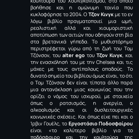
κουλτούρα του Χουλιγκανισμού, στο οποίο
βοήθησε και η ομώνυμη ταινία που
κυκλοφόρησε το 2004. Ο
Τζον Κινγκ
με το εν
λόγω βιβλίο πραγματοποιεί μια ωμή,
ρεαλιστική αλλά και χιουμοριστική
αποτύπωση των αιτιών που οδηγούν στη βία
στα βρετανικά γήπεδα. Το μυθιστόρημα
περιστρέφεται γύρω από τη ζωή του Τομ
Τζόνσον, του
alter ego
του
Τζον Κινγκ
, και
την ενασχόλησή του με την Chelsea και τις
μάχες με τους αντίπαλους οπαδούς. Το
δυνατό σημείο του βιβλίου όμως είναι, το ότι
ο Τομ Τζόνσον δεν είναι τίποτα άλλο παρά
μια αντανάκλαση μιας κοινωνίας που την
ορίζει ο νόμος του ισχυρού, με στοιχεία
όπως ο ρατσισμός, η ανεργία, ο
αλκοολισμός και οι δυσλειτουργικές
κοινωνικές σχέσεις. Και όπως είχε πει και ο
Ίρβιν Γουέλς, το
Εργοστάσιο Ποδοσφαίρου
είναι «το καλύτερο βιβλίο για το
ποδόσφαιρο και την κουλτούρα της