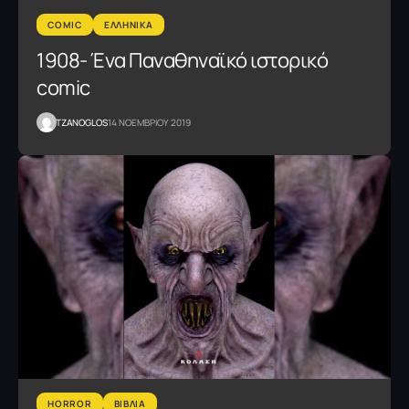
COMIC
ΕΛΛΗΝΙΚΑ
1908- Ένα Παναθηναϊκό ιστορικό
comic
TZANOGLOS
14 ΝΟΕΜΒΡΙΟΥ 2019
HORROR
ΒΙΒΛΙΑ