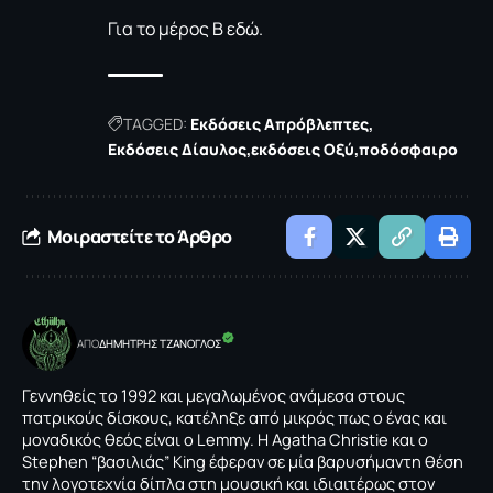
Για το μέρος Β
εδώ
.
TAGGED:
Εκδόσεις Απρόβλεπτες
Εκδόσεις Δίαυλος
εκδόσεις Οξύ
ποδόσφαιρο
Μοιραστείτε το Άρθρο
ΑΠΟ
ΔΗΜΗΤΡΗΣ ΤΖΑΝΟΓΛΟΣ
Γεννηθείς το 1992 και μεγαλωμένος ανάμεσα στους
πατρικούς δίσκους, κατέληξε από μικρός πως ο ένας και
μοναδικός θεός είναι o Lemmy. Η Agatha Christie και ο
Stephen “βασιλιάς” Κing έφεραν σε μία βαρυσήμαντη θέση
την λογοτεχνία δίπλα στη μουσική και ιδιαιτέρως στον