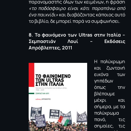
παρανομαστής όλων των κειμένων, η φράση
«το ποδόσφαιρο είναι κάτι παραπάνω από
ένα παιχνίδι»
και διαβάζοντας κάποιος αυτό
το βιβλίο, δε μπορεί παρά να συμφωνήσει.
8. Το φαινόμενο των
Ultras στην Ιταλία –
Σεμπαστιάν Λουί – Εκδόσεις
Απρόβλεπτες, 2011
Η πολύχρωμη
και ζωντανή
εικόνα των
γηπέδων
όπως την
βλέπουμε
μέχρι και
σήμερα, με τα
πολύχρωμα
πανό, τις
σημαίες, τις