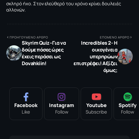
σκληρό ήχο. Στον ελεύθερό του χρόνο κρίνει δουλειές
αλλονών.
ΠΡΟΗΓΟΥΜΕΝΟ ΑΡΘΡΟ
ΕΠΟΜΕΝΟ ΑΡΘΡΟ
Skyrim Quiz–Για να
Incredibles 2- H
δούμε πόσες ώρες
οικογένεια
έχεις περάσει ως
υπερηρώων
Dovahkiin!
επιστρέφει! Αξίζει
όμως;
Facebook
Instagram
Youtube
Spotify
Like
Follow
Subscribe
Follow