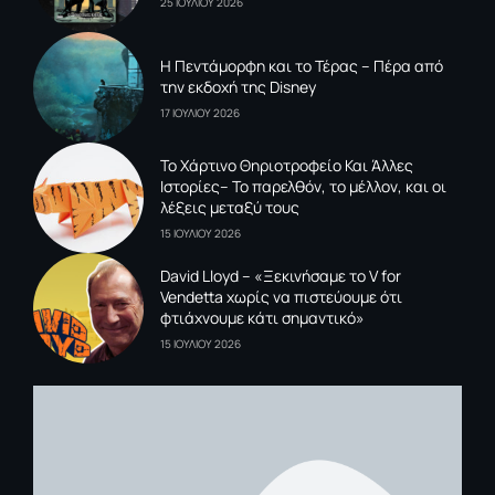
25 ΙΟΥΛΙΟΥ 2026
Η Πεντάμορφη και το Τέρας – Πέρα από
την εκδοχή της Disney
17 ΙΟΥΛΙΟΥ 2026
To Xάρτινο Θηριοτροφείο Και Άλλες
Ιστορίες– Το παρελθόν, το μέλλον, και οι
λέξεις μεταξύ τους
15 ΙΟΥΛΙΟΥ 2026
David Lloyd – «Ξεκινήσαμε το V for
Vendetta χωρίς να πιστεύουμε ότι
φτιάχνουμε κάτι σημαντικό»
15 ΙΟΥΛΙΟΥ 2026