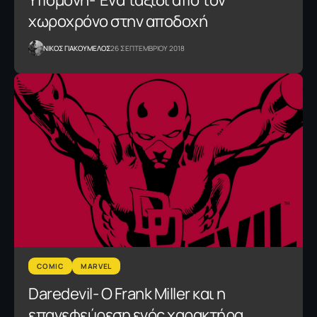
Yπομονή- Ένα ταξίδι από τον
χωροχρόνο στην αποδοχή
NΙΚΟΣ ΓΙΑΚΟΥΜΕΛΟΣ
26 ΣΕΠΤΕΜΒΡΙΟΥ 2018
COMIC
MARVEL
Daredevil- Ο Frank Miller και η
επανεφεύρεση ενός χαρακτήρα