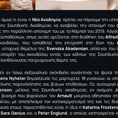
 όμως τι είναι η
Νέα Ακαδημία
, πρέπει να πάρουμε την ιστο
ης Σουηδικής Ακαδημίας να αναβάλει την απονομή του φ
 την παράλληλη απονομή του με το Νόμπελ του 2019. Λόγος
οϋποθέσεων, όπως αυτές ορίζονται στη διαθήκη του
Alfred
σκανδάλου, που τοποθετεί την επιτροπή στη δίνη του
ι ιστορικά θεμέλια της
Svenska Akademian
, αλλά και του 
 ύπαρξη του σκανδάλου εντός των κόλπων της Σουηδική
 λανθάνουσας πατριαρχικής δομής της.
 το εν λόγω σεξουαλικό σκάνδαλο συνάντησε τα φώτα τ
ens Nyheter
δημοσίευσε τις μαρτυρίες 18 γυναικών, οι οπ
λικής παρενόχλησης και βίαιων επιθέσεων. Ως αυτουργό 
tenson
, μέλους της Σουηδικής ακαδημίας, εν ονόματι
J
α βιασμό που βαραίνουν τον
Arnault
μοιραία οδήγησαν στ
είου, με αποτέλεσμα τον κατακερματισμό της και τις δι
μεσα στους παραιτηθέντες είναι η ίδια η
Katarina Frosten
ς
Sara Danius
και ο
Peter Englund
, ο οποίος κατηγορείται 