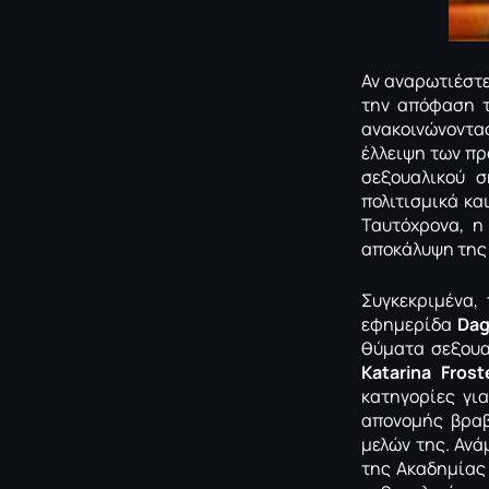
Αν αναρωτιέστε
την απόφαση τ
ανακοινώνοντας
έλλειψη των πρ
σεξουαλικού 
πολιτισμικά κα
Ταυτόχρονα, η
αποκάλυψη της
Συγκεκριμένα,
εφημερίδα
Dag
θύματα σεξουα
Katarina Fros
κατηγορίες γι
απονομής βραβ
μελών της. Ανά
της Ακαδημία