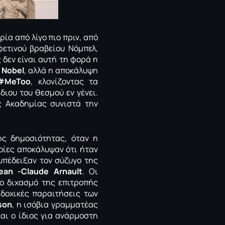
ρία από λίγο πιο πριν, από
ετινού βραβείου Νόμπελ,
 δεν είναι αυτή τη φορά η
 Nobel
, αλλά η αποκάλυψη
#MeToo
, κλονίζοντας τα
ίδιου του θεσμού εν γένει.
ς Ακαδημίας συνιστά την
ης δημοσιότητας, όταν η
οίες αποκάλυψαν ότι ήταν
υπέδειξαν τον σύζυγο της
ean -Claude Arnault
. Οι
ο διχασμό της επιτροπής
αδοχικές παραιτήσεις των
son
, η ισόβια γραμματέας
και ο ίδιος για ανάρμοστη