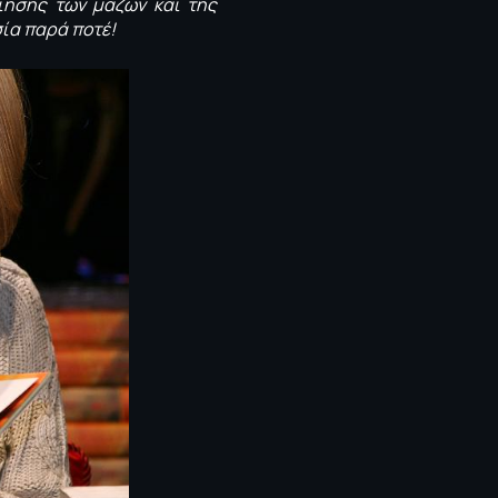
οίησης των μαζών και της
σία παρά ποτέ!