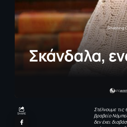
Smassing C
Σκάνδαλα, εν
AΘΗ
ΑΠΟ
Στέλνουμε τις
SHARE
βραβείο Νόμπε
δεν έχει διαβάσ