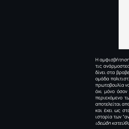
Η αμφισβήτηση 
τις ανάρμοστε
δίνει στα βραβ
ομάδα πολιτιστ
πρωτοβουλία να
όχι μόνο όσο
περιεχόμενο τ
αποτελείται απ
και έχει ως σ
ιστορία των “α
ιδεώδη κατεύθ