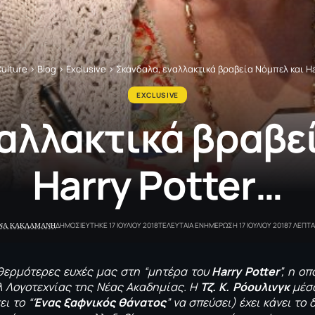
ulture
>
Blog
>
Exclusive
>
Σκάνδαλα, εναλλακτικά βραβεία Νόμπελ και Ha
EXCLUSIVE
αλλακτικά βραβε
Harry Potter…
ΝΑ ΚΑΚΛΑΜΑΝΗ
ΔΗΜΟΣΙΕΥΤΗΚΕ 17 ΙΟΥΛΙΟΥ 2018
ΤΕΛΕΥΤΑΙΑ ΕΝΗΜΕΡΩΣΗ 17 ΙΟΥΛΙΟΥ 2018
7 ΛΕΠΤ
 θερμότερες ευχές μας στη “μητέρα του
Harry
Potter
”, η ο
λ Λογοτεχνίας της Νέας Ακαδημίας. Η
Τζ. Κ. Ρόουλινγκ
μέσα
ει το “
Ένας ξαφνικός θάνατος
” να σπεύσει) έχει κάνει το