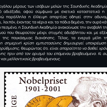
εγάλου μέρους των ισόβιων μελών της Σουηδικής Ακαδημί
ό αδιέξοδο, αφού σύμφωνα με σχετικό καταστατικό η 
ενώ παράλληλα η έλλειψη απαρτίας οδηγεί στην αδυνα
 λοιπόν, έχοντας τα χέρια και τα πόδια δεμένα, την ουρά κά
α πεσμένο, η Σουηδική Ακαδημία ανακοίνωσε την αναβολή τ
σμού που θεωρούταν μέχρι στιγμής αδιάβλητου και με εξ
ι της παγκόσμιας διανόησης. Τέλος, τα ενεργά μέλη 
ι
η σημερινή κρίση εμπιστοσύνης δημιουργεί υποχρέωση
ρρύθμισης,
θεωρώντας ότι
είναι απαραίτητο να δοθεί χρό
ης πριν από τον ορισμό του επόμενου βραβευόμενο. Κι α
και μελλοντικούς βραβευόμενους.