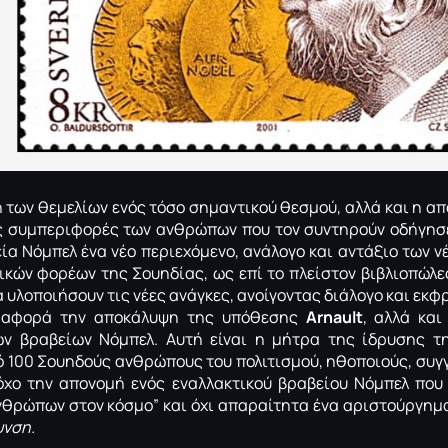
των θεμελίων ενός τόσο σημαντικού θεσμού, αλλά και η απ
ς συμπεριφορές των ανθρώπων που τον συντηρούν οδήγησε
εία Νόμπελ ένα νέο περιεχόμενο, ανάλογο και αντάξιο των ν
ικών φορέων της Σουηδίας, ως επί το πλείστον βιβλιοπώλε
 υλοποιήσουν τις νέες ανάγκες, ανοίγοντας διάλογο και εκ
ν αφορά την αποκάλυψη της υπόθεσης
Arnault
, αλλά και
ων βραβείων Νόμπελ. Αυτή είναι η μήτρα της ίδρυσης τη
ό 100 Σουηδούς ανθρώπους του πολιτισμού, ηθοποιούς, συ
τόχο την απονομή ενός εναλλακτικού βραβείου Νόμπελ πο
νθρώπων στον κόσμο” και όχι απαραίτητα ένα αριστούργημα
υνση.