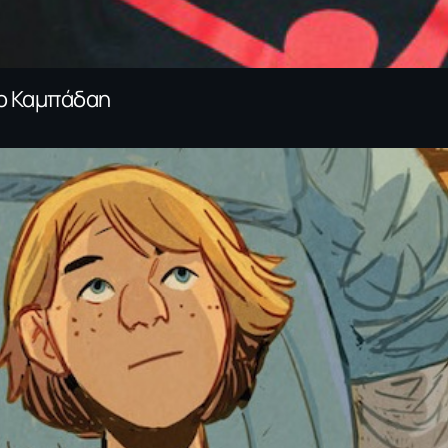
γο Καμπάδαη