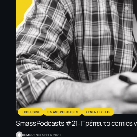
EXCLUSIVE
SMASSPODCASTS
ΣΥΝΕΝΤΕΥΞΕΙΣ
SmassPodcasts #21: Πρέπει τα comics να
ADMIN
22 ΝΟΕΜΒΡΙΟΥ 2020