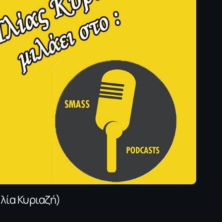
λία Κυριαζή)