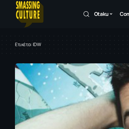
Otaku
Co
Ετικέτα:
IDW