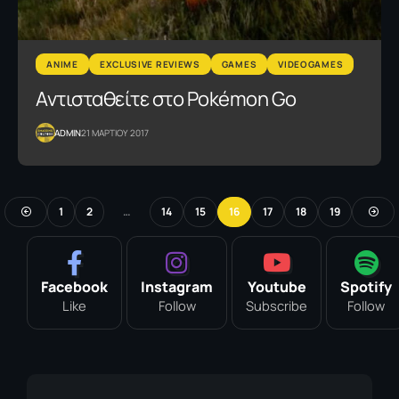
ANIME
EXCLUSIVE REVIEWS
GAMES
VIDEOGAMES
Αντισταθείτε στο Pokémon Go
ADMIN
21 ΜΑΡΤΙΟΥ 2017
1
2
…
14
15
16
17
18
19
Facebook
Instagram
Youtube
Spotify
Like
Follow
Subscribe
Follow