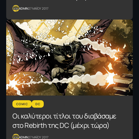
ADMIN
27 ΜΑΪΟΥ 2017
COMIC
DC
Οι καλύτεροι τίτλοι του διαβάσαμε
στο Rebirth της DC (μέχρι τώρα)
ADMIN
27 ΜΑΪΟΥ 2017