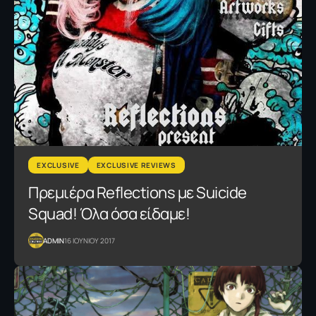
EXCLUSIVE
EXCLUSIVE REVIEWS
Πρεμιέρα Reflections με Suicide
Squad! Όλα όσα είδαμε!
ADMIN
16 ΙΟΥΝΙΟΥ 2017