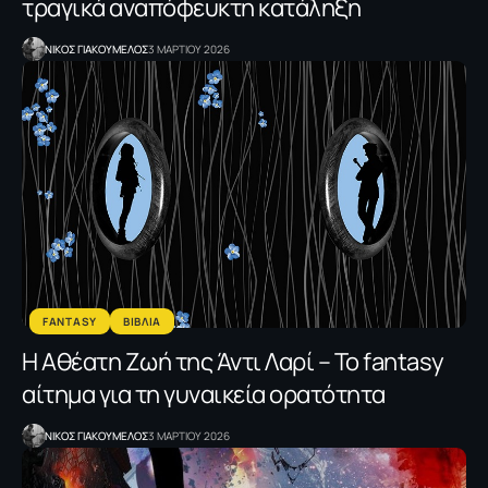
τραγικά αναπόφευκτη κατάληξη
NΙΚΟΣ ΓΙΑΚΟΥΜΕΛΟΣ
3 ΜΑΡΤΙΟΥ 2026
FANTASY
ΒΙΒΛΙΑ
Η Αθέατη Ζωή της Άντι Λαρί – Το fantasy
αίτημα για τη γυναικεία ορατότητα
NΙΚΟΣ ΓΙΑΚΟΥΜΕΛΟΣ
3 ΜΑΡΤΙΟΥ 2026