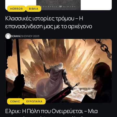
HORROR
ΒΙΒΛΙΑ
Κλασσικές ιστορίες τρόμου – Η
επανασύνδεση μας με το αρχέγονο
SORAYA
29 ΙΟΥΛΙΟΥ 2023
COMIC
ΕΥΡΩΠΑΪΚΑ
Ελρικ: Η Πόλη που Ονειρεύεται – Μια