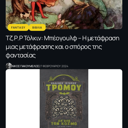
FANTASY
ΒΙΒΛΙΑ
Tζ.Ρ.Ρ Τόλκιν: Μπέογουλφ – Η μετάφραση
μιας μετάφρασης και ο σπόρος της
φαντασίας
NΙΚΟΣ ΓΙΑΚΟΥΜΕΛΟΣ
27 ΦΕΒΡΟΥΑΡΙΟΥ 2024