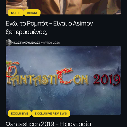
SCI-FI
ΒΙΒΛΙΑ
Εγώ, το Ρομπότ – Είναι ο Αsimov
ξεπερασμένος;
NΙΚΟΣ ΓΙΑΚΟΥΜΕΛΟΣ
3 ΜΑΡΤΙΟΥ 2026
EXCLUSIVE
EXCLUSIVE REVIEWS
Φantasticon 2019 – Η φαντασία