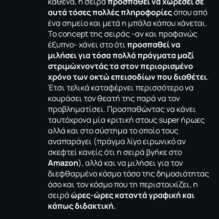
καθένα, η σειρά
προσπαθεί να χωρέσει σε
αυτά τόσες πολλές πληροφορίες
όπου από
ένα σημείο και μετά η μπάλα κάπου χάνεται.
Το concept της σειράς -αν και προφανώς
έξυπνο- χάνει στο ότι
προσπαθεί να
μιλήσει για τόσα πολλά πράγματα μαζί
στριμώχνοντάς τα στον περιορισμένο
χρόνο των οκτώ επεισοδίων που διαθέτει
.
Έτσι τελικά καταφέρνει περισσότερο να
κουράσει τον θεατή της παρά να τον
προβληματίσει. Προσπαθώντας να κάνει
ταυτόχρονα μία κριτική στους super ήρωες
αλλά και στο σύστημα το οποίο τους
αναπαράγει (πράγμα λίγο ειρωνικό αν
σκεφτεί κανείς ότι η σειρά βγήκε στο
Amazon
), αλλά και να μιλήσει για τον
διεφθαρμένο κόσμο τόσο της δημοσιότητας
όσο και τον κόσμο που τη περιστοιχίζει, η
σειρά
ώρες-ώρες καταντά γραφική και
κάπως διδακτική.