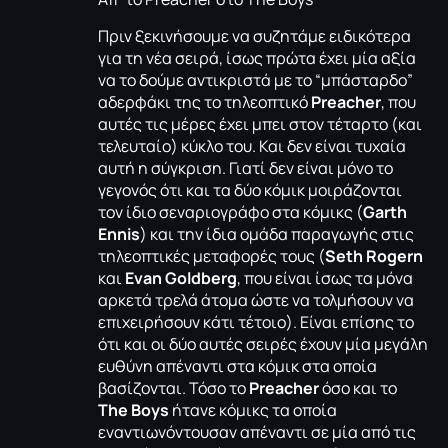
Πριν ξεκινήσουμε να συζητάμε ειδικότερα
για τη νέα σειρά, ίσως πρώτα έχει μία αξία
να το δούμε αντικριστά με το “μπάσταρδο”
αδερφάκι της το
τηλεοπτικό
Preacher
, που
αυτές τις μέρες έχει μπει στον τέταρτο (και
τελευταίο) κύκλο του. Και δεν είναι τυχαία
αυτή η σύγκριση. Γιατί δεν είναι μόνο το
γεγονός ότι και τα δύο κόμικ μοιράζονται
τον ίδιο σεναριογράφο στα κόμικς (
Garth
Ennis
) και την ίδια ομάδα παραγωγής στις
τηλεοπτικές μεταφορές τους (
Seth Rogern
και
Evan Goldberg
, που είναι ίσως τα μόνα
αρκετά τρελά άτομα ώστε να τολμήσουν να
επιχειρήσουν κάτι τέτοιο). Είναι επίσης το
ότι και οι δύο αυτές σειρές έχουν μία μεγάλη
ευθύνη απέναντι στα κόμικ στα οποία
βασίζονται. Τόσο το
Preacher
όσο και το
The Boys
ήτανε κόμικς τα οποία
εναντιωνόντουσαν απέναντι σε μία από τις