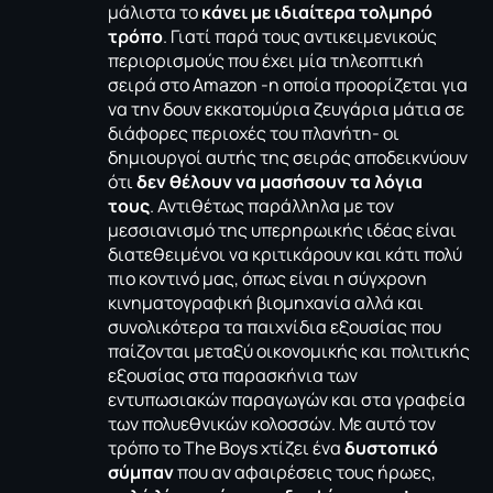
μάλιστα το
κάνει με ιδιαίτερα τολμηρό
τρόπο
. Γιατί παρά τους αντικειμενικούς
περιορισμούς που έχει μία τηλεοπτική
σειρά στο Amazon -η οποία προορίζεται για
να την δουν εκκατομύρια ζευγάρια μάτια σε
διάφορες περιοχές του πλανήτη- οι
δημιουργοί αυτής της σειράς αποδεικνύουν
ότι
δεν θέλουν να μασήσουν τα λόγια
τους
. Αντιθέτως παράλληλα με τον
μεσσιανισμό της υπερηρωικής ιδέας είναι
διατεθειμένοι να κριτικάρουν και κάτι πολύ
πιο κοντινό μας, όπως είναι η σύγχρονη
κινηματογραφική βιομηχανία αλλά και
συνολικότερα τα παιχνίδια εξουσίας που
παίζονται μεταξύ οικονομικής και πολιτικής
εξουσίας στα παρασκήνια των
εντυπωσιακών παραγωγών και στα γραφεία
των πολυεθνικών κολοσσών. Με αυτό τον
τρόπο το The Boys χτίζει ένα
δυστοπικό
σύμπαν
που αν αφαιρέσεις τους ήρωες,