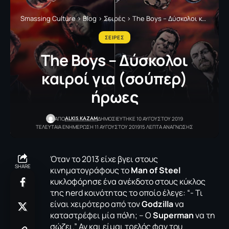
Smassing Culture
>
Blog
>
Σειρές
>
The Boys – Δύσκολοι καιροί για (σούπερ) ήρωες
ΣΕΙΡΕΣ
The Boys – Δύσκολοι
καιροί για (σούπερ)
ήρωες
ALKIS.KAZAM
ΑΠΟ
ΔΗΜΟΣΙΕΥΤΗΚΕ 10 ΑΥΓΟΥΣΤΟΥ 2019
ΤΕΛΕΥΤΑΙΑ ΕΝΗΜΕΡΩΣΗ 11 ΑΥΓΟΥΣΤΟΥ 2019
15 ΛΕΠΤΑ ΑΝΑΓΝΩΣΗΣ
Όταν το 2013 είχε βγει στους
SHARE
κινηματογράφους το
Man of Steel
κυκλοφόρησε ένα ανέκδοτο στους κύκλος
της nerd κοινότητας το οποίο έλεγε: “- Τι
είναι χειρότερο από τον
Godzilla
να
καταστρέφει μία πόλη; – Ο
Superman
να τη
σώζει.” Αν και είμαι τρελός φαν του