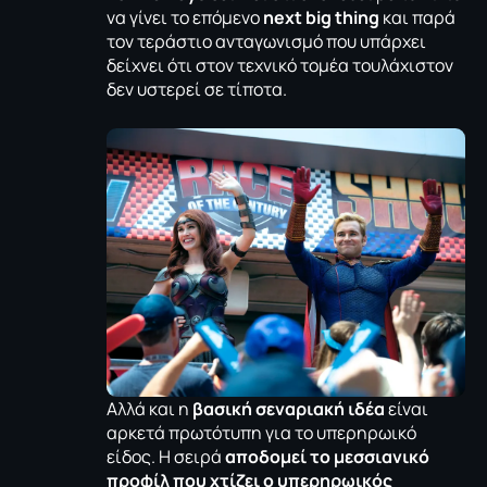
να γίνει το επόμενο
next big thing
και παρά
τον τεράστιο ανταγωνισμό που υπάρχει
δείχνει ότι στον τεχνικό τομέα τουλάχιστον
δεν υστερεί σε τίποτα.
Αλλά και η
βασική σεναριακή ιδέα
είναι
αρκετά πρωτότυπη για το υπερηρωικό
είδος. Η σειρά
αποδομεί το μεσσιανικό
προφίλ που χτίζει ο υπερηρωικός