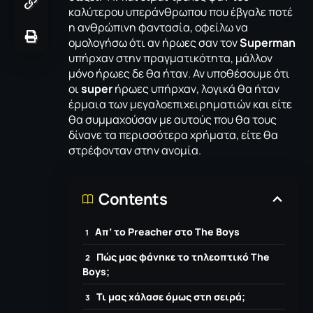
καλύτερου υπεράνθρωπου που έβγαλε ποτέ
η ανθρώπινη φαντασία, οφείλω να
ομολογήσω ότι αν ήρωες σαν τον
Superman
υπήρχαν στην πραγματικότητα, μάλλον
μόνο ήρωες δε θα ήταν. Αν υποθέσουμε ότι
οι
super
ήρωες υπήρχαν, λογικά θα ήταν
έρμαια των μεγαλοεπιχειρηματιών και είτε
θα συμμαχούσαν με αυτούς που θα τους
δίνανε τα περισσότερα χρήματα, είτε θα
στρέφονταν στην ανομία.
Contents
Απ’ το Preacher στο The Boys
Πώς μας φάνηκε το τηλεοπτικό The
Boys;
Τι μας χάλασε όμως στη σειρά;