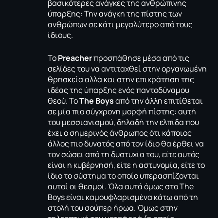
βασικότερες ανάγκες της ανθρώπινης
ύπαρξης: Την ανάγκη της πίστης των
ανθρώπων σε κάτι μεγαλύτερο από τους
ίδιους.
Το
Preacher
προσπάθησε μέσα από τις
σελίδες του να αντιταχθεί στην οργανωμένη
θρησκεία αλλά και στην επικράτηση της
ιδέας της ύπαρξης ενός παντοδύναμου
θεού. Το
The Boys
από την άλλη επιτίθεται
σε μία πιο σύγχρονη μορφή πίστης: αυτή
του μεσσιανισμού, δηλαδή την ελπίδα που
έχει ο σημερινός άνθρωπος ότι κάποιος
άλλος πιο δυνατός από τον ίδιο θα έρθει να
τον σώσει από τη δυστυχία του, είτε αυτός
είναι η κυβέρνησή, είτε η αστυνομία, είτε το
ίδιο το σύστημα το οποίο υπερασπίζονται
αυτοί οι θεσμοί. Όλα αυτά όμως στο The
Boys είναι καμουφλαρισμένα κάτω από τη
στολή του σούπερ ήρωα. Όμως στην