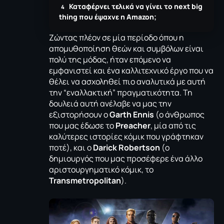
Καταφέρνει τελικά να γίνει το next big
thing που έψαχνε η Amazon;
Ζώντας πλέον σε μία περίοδο όπου η
απομυθοποίηση θεών και συμβόλων είναι
πολύ της μόδας, ήταν επόμενο να
εμφανιστεί και ένα καλλιτεχνικό έργο που να
θέλει να ασχοληθεί πιο αναλυτικά με αυτή
την “εναλλακτική” πραγματικότητα. Τη
δουλειά αυτή ανέλαβε να μας την
εξιστορήσουν ο
Garth Ennis
(ο άνθρωπος
που μας έδωσε το
Preacher
, μία από τις
καλύτερες ιστορίες κόμικ που γράφτηκαν
ποτέ), και ο
Darick Robertson
(ο
δημιουργός που μας προσέφερε ένα άλλο
αριστουργηματικό κόμικ, το
Transmetropolitan
).