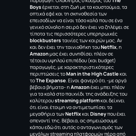
παραγωγή. Ολόκληρος ο κόσμος του
The
Boys
έρχεται στη ζωή με τα κουστούμια, τα
οπτικά εφέ και τη σκηνοθεσία των
επεισοδίων να είναι τόσο καλά που σε ένα
γενικό σύνολο η σειρά δεν έχει να ζηλέψει σε
τίποτα τις περισσότερες υπερηρωικές
blockbusters
ταινίες των καιρών μας. Αν
και δεν έχει την ταινιοθήκη του
Netflix
, η
Amazon
μας έχει συνηθίσει πλέον σε
τέτοιου υψηλού επιπέδου (και budget)
παραγωγές, με χαρακτηριστικότερες
περιπτώσεις το
Man in the High Castle
και
το
The Expanse
. Είναι φανερό ότι -με αργά
βέβαια βήματα- η
Amazon
έχει μπει πλέον
για τα καλά στο παιχνίδι της ανάδειξης του
καλύτερου
streaming platform
και δείχνει
ότι είναι έτοιμη να αντιμετωπίσει τα
μεγαθήρια των
Netflix
και
Disney
που έχει
απεναντί της. Βέβαια, ας σημειώσουμε
κάπου εδώ ότι αυτός ο ανταγωνισμός των
μεγάλων streaming πλατφορμών πέρα από