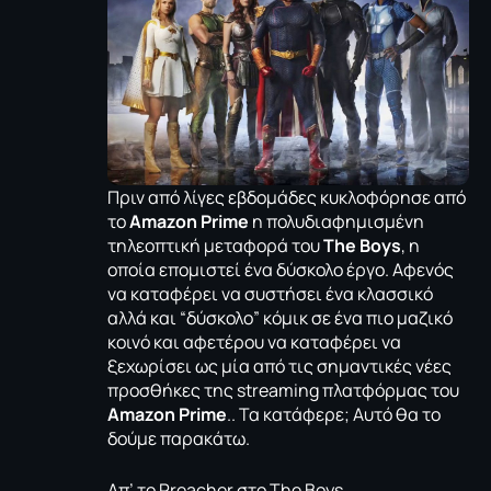
Πριν από λίγες εβδομάδες κυκλοφόρησε από
το
Amazon Prime
η πολυδιαφημισμένη
τηλεοπτική μεταφορά του
The Boys
, η
οποία επομιστεί ένα δύσκολο έργο. Αφενός
να καταφέρει να συστήσει ένα κλασσικό
αλλά και “δύσκολο” κόμικ σε ένα πιο μαζικό
κοινό και αφετέρου να καταφέρει να
ξεχωρίσει ως μία από τις σημαντικές νέες
προσθήκες της streaming πλατφόρμας του
Amazon Prime
.. Τα κατάφερε; Αυτό θα το
δούμε παρακάτω.
Απ’ το Preacher στο The Boys