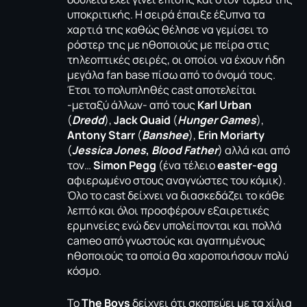
υποκριτικής. Η σειρά έπαιξε έξυπνα τα
χαρτιά της καθώς θέλησε να γεμίσει το
ρόστερ της με ηθοποιούς με πείρα στις
τηλεοπτικές σειρές, οι οποίοι να έχουν ήδη
μεγάλα fan base πίσω από το όνομά τους.
Έτσι το πολυπληθές cast αποτελείται
-μεταξύ άλλων- από τους
Karl Urban
(
Dredd
),
Jack Quaid
(
Hunger Games
),
Antony Starr
(
Banshee
),
Erin Moriarty
(
Jessica Jones
,
Blood Father
) αλλά και από
τον…
Simon Pegg
(ένα τέλειο
easter-egg
αφιερωμένο στους αναγνώστες του κόμικ).
Όλο το cast δείχνει να διασκεδάζει το κάθε
λεπτό και όλοι προσφέρουν εξαιρετικές
ερμηνείες ενώ δεν υπολείπονται και πολλά
cameo από γνωστούς και αγαπημένους
ηθοποιούς τα οποία θα χαροποιήσουν πολύ
κόσμο.
Το
The Boys
δείχνει ότι σκοπεύει με τα χίλια