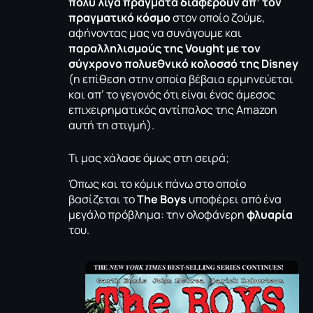
πολύ λίγα πράγματα διαφέρουν απ’ τον
πραγματικό κόσμο
στον οποίο ζούμε,
αφήνοντας μας να συνάγουμε και
παραλληλισμούς της Vought με τον
σύγχρονο πολυεθνικό κολοσσό της Disney
(η επίθεση στην οποία βέβαια ερμηνεύεται
και απ’ το γεγονός ότι είναι ένας άμεσος
επιχειρηματικός αντίπαλος της Amazon
αυτή τη στιγμή).
Τι μας χάλασε όμως στη σειρά;
Όπως και το κόμικ πάνω στο οποίο
βασίζεται το
The Boys
υποφέρει από ένα
μεγάλο πρόβλημα: την ολοφάνερη
φλυαρία
του.