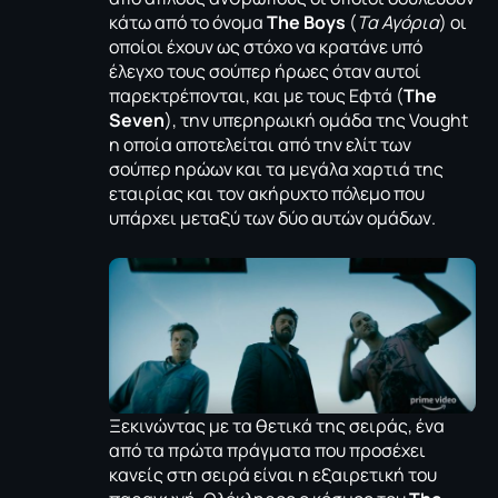
κάτω από το όνομα
The Boys
(
Τα Αγόρια
) οι
οποίοι έχουν ως στόχο να κρατάνε υπό
έλεγχο τους σούπερ ήρωες όταν αυτοί
παρεκτρέπονται, και με τους Εφτά (
The
Seven
), την υπερηρωική ομάδα της Vought
η οποία αποτελείται από την ελίτ των
σούπερ ηρώων και τα μεγάλα χαρτιά της
εταιρίας και τον ακήρυχτο πόλεμο που
υπάρχει μεταξύ των δύο αυτών ομάδων.
Ξεκινώντας με τα θετικά της σειράς, ένα
από τα πρώτα πράγματα που προσέχει
κανείς στη σειρά είναι η εξαιρετική του