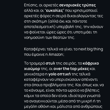
Επίσης, οι αρκετές
σεναριακές τρύπες
αλλά και οι “
ευκολίες
” που χρησιμοποιεί
αρκετές φόρες η σειρά δικαιολογώντας τες
στη σκόπιμη (αλλά όχι και πάντοτε
αποτελεσματική) υπερβολή της, την κάνουν
να φαίνεται ώρες ώρες ότι υποτιμάει τη
νοημοσύνη των θεατών της.
Καταφέρνει τελικά να γίνει το next big thing
που έψαχνε η Amazon;
Το τρομερό
στυλ
της σειράς, το
κάφρικο
χιούμορ
της, οι
over the top μάχες
και
γενικότερα η
yolo οπτική
της τελικά
καταφέρνουν να υπερισχύσουν απέναντι
στα όποια προβλήματα της. Και όπως και να
το κάνουμε, είναι πάντα ωραίο να βλέπεις
κόμικ τα οποία δεν είναι ιδιαίτερα γνωστά
να αναγεννιούνται μέσα από τη μικρή ή τη
μεγάλη οθόνη και μάλιστα από ανθρώπους