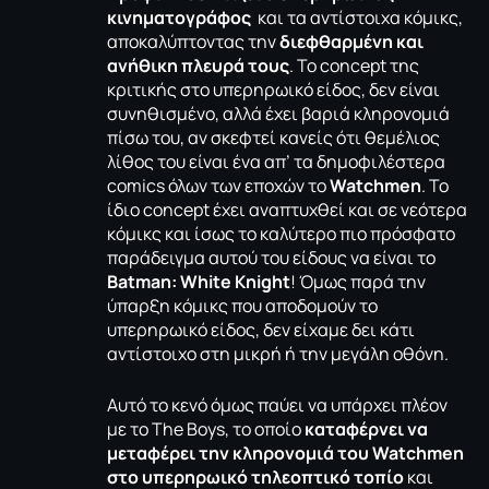
κινηματογράφος
και τα αντίστοιχα κόμικς,
αποκαλύπτοντας την
διεφθαρμένη και
ανήθικη πλευρά τους
. Το concept της
κριτικής στο υπερηρωικό είδος, δεν είναι
συνηθισμένο, αλλά έχει βαριά κληρονομιά
πίσω του, αν σκεφτεί κανείς ότι θεμέλιος
λίθος του είναι ένα απ’ τα δημοφιλέστερα
comics όλων των εποχών το
Watchmen
. Το
ίδιο concept έχει αναπτυχθεί και σε νεότερα
κόμικς και ίσως το καλύτερο πιο πρόσφατο
παράδειγμα αυτού του είδους να είναι το
Batman: White Knight
! Όμως παρά την
ύπαρξη κόμικς που αποδομούν το
υπερηρωικό είδος, δεν είχαμε δει κάτι
αντίστοιχο στη μικρή ή την μεγάλη οθόνη.
Αυτό το κενό όμως παύει να υπάρχει πλέον
με το The Boys, το οποίο
καταφέρνει να
μεταφέρει την κληρονομιά του Watchmen
στο υπερηρωικό τηλεοπτικό τοπίο
και