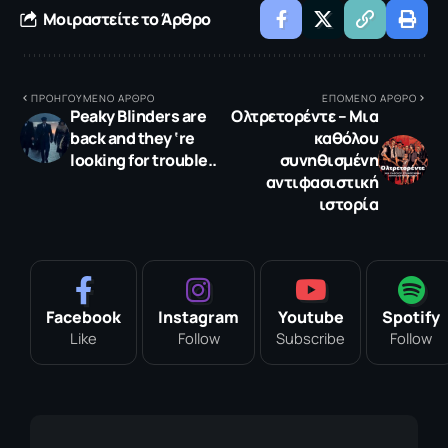
Μοιραστείτε το Άρθρο
ΠΡΟΗΓΟΥΜΕΝΟ ΑΡΘΡΟ
ΕΠΟΜΕΝΟ ΑΡΘΡΟ
Peaky Blinders are
Ολτρετορέντε – Μια
back and they ‘re
καθόλου
looking for trouble..
συνηθισμένη
αντιφασιστική
ιστορία
Facebook
Instagram
Youtube
Spotify
Like
Follow
Subscribe
Follow