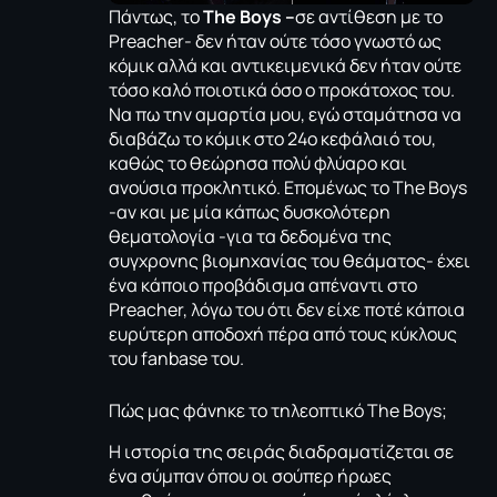
Πάντως, το
The Boys –
σε αντίθεση με το
Preacher- δεν ήταν ούτε τόσο γνωστό ως
κόμικ αλλά και αντικειμενικά δεν ήταν ούτε
τόσο καλό ποιοτικά όσο ο προκάτοχος του.
Να πω την αμαρτία μου, εγώ σταμάτησα να
διαβάζω το κόμικ στο 24ο κεφάλαιό του,
καθώς το θεώρησα πολύ φλύαρο και
ανούσια προκλητικό. Επομένως το The Boys
-αν και με μία κάπως δυσκολότερη
θεματολογία -για τα δεδομένα της
συγχρονης βιομηχανίας του θεάματος- έχει
ένα κάποιο προβάδισμα απέναντι στο
Preacher, λόγω του ότι δεν είχε ποτέ κάποια
ευρύτερη αποδοχή πέρα από τους κύκλους
του fanbase του.
Πώς μας φάνηκε το τηλεοπτικό The Boys;
Η ιστορία της σειράς διαδραματίζεται σε
ένα σύμπαν όπου οι σούπερ ήρωες