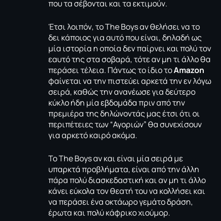
που τα σέβονται και τα εκτιμούν.
Έτσι λοιπόν, το The Boys αν θελήσει να το
δει κάποιος για αυτό που είναι, δηλαδή ως
μία ιστορία η οποία δεν παίρνει και πολύ τον
εαυτό της στα σοβαρά, τότε αν μη τι άλλο θα
περάσει τέλεια. Πάντως το ίδιο το
Amazon
φαίνεται να την πιστεύει αρκετά την εν λόγω
σειρά, καθώς την ανανέωσε για δεύτερο
κύκλο ήδη μία εβδομάδα πριν από την
πρεμιέρα της δηλώνοντάς μας έτσι ότι οι
περιπέτειες των “Αγοριών” θα συνεχίσουν
για αρκετό καιρό ακόμα.
Το The Boys αν και είναι μία σειρά με
υπαρκτά προβλήματα, είναι από την άλλη
πάρα πολύ διασκεδαστική και αν μη τι άλλο
κάνει εύκολα τον θεατή του να κολλήσει και
να περάσει ένα οκτάωρο γεμάτο δράση,
έρωτα και πολύ κάφρικο χιούμορ.