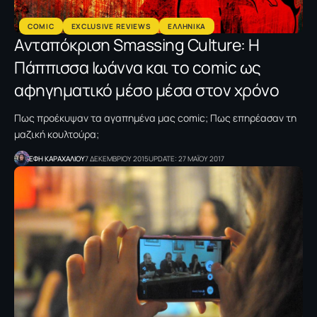
COMIC
EXCLUSIVE REVIEWS
ΕΛΛΗΝΙΚΑ
Ανταπόκριση Smassing Culture: Η
Πάππισσα Ιωάννα και το comic ως
αφηγηματικό μέσο μέσα στον χρόνο
Πως προέκυψαν τα αγαπημένα μας comic; Πως επηρέασαν τη
μαζική κουλτούρα;
ΕΦΗ KΑΡΑΧΑΛΙΟΥ
7 ΔΕΚΕΜΒΡΙΟΥ 2015
UPDATE: 27 ΜΑΪΟΥ 2017