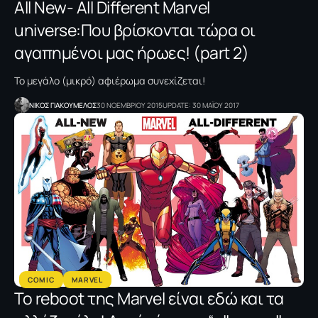
All New- All Different Marvel
universe:Που βρίσκονται τώρα οι
αγαπημένοι μας ήρωες! (part 2)
Το μεγάλο (μικρό) αφιέρωμα συνεχίζεται!
NΙΚΟΣ ΓΙΑΚΟΥΜΕΛΟΣ
30 ΝΟΕΜΒΡΙΟΥ 2015
UPDATE: 30 ΜΑΪΟΥ 2017
COMIC
MARVEL
Το reboot της Marvel είναι εδώ και τα