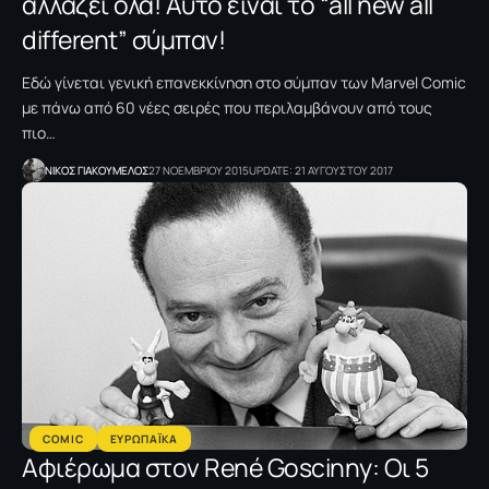
αλλάζει όλα! Αυτό είναι το “all new all
different” σύμπαν!
Eδώ γίνεται γενική επανεκκίνηση στο σύμπαν των Marvel Comic
με πάνω από 60 νέες σειρές που περιλαμβάνουν από τους
πιο…
NΙΚΟΣ ΓΙΑΚΟΥΜΕΛΟΣ
27 ΝΟΕΜΒΡΙΟΥ 2015
UPDATE: 21 ΑΥΓΟΥΣΤΟΥ 2017
COMIC
ΕΥΡΩΠΑΪΚΑ
Αφιέρωμα στον René Goscinny: Οι 5