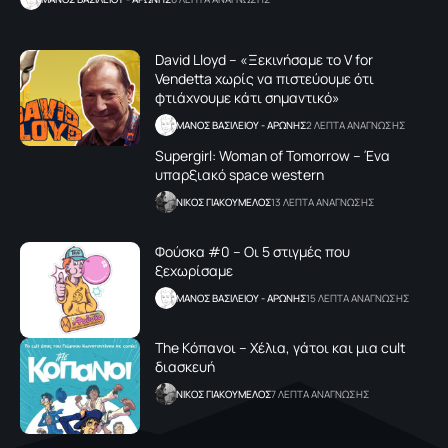
David Lloyd – «Ξεκινήσαμε το V for
Vendetta χωρίς να πιστεύουμε ότι
φτιάχνουμε κάτι σημαντικό»
ΜΑΝΟΣ ΒΑΣΙΛΕΙΟΥ - ΑΡΩΝΗΣ
2 ΛΕΠΤΑ ΑΝΑΓΝΩΣΗΣ
Supergirl: Woman of Tomorrow – Ένα
υπαρξιακό space western
NΙΚΟΣ ΓΙΑΚΟΥΜΕΛΟΣ
13 ΛΕΠΤΑ ΑΝΑΓΝΩΣΗΣ
Φούσκα #0 – Οι 5 στιγμές που
ξεχωρίσαμε
ΜΑΝΟΣ ΒΑΣΙΛΕΙΟΥ - ΑΡΩΝΗΣ
15 ΛΕΠΤΑ ΑΝΑΓΝΩΣΗΣ
Τhe Kόπανοι – Χέλια, γάτοι και μια cult
διασκευή
NΙΚΟΣ ΓΙΑΚΟΥΜΕΛΟΣ
7 ΛΕΠΤΑ ΑΝΑΓΝΩΣΗΣ