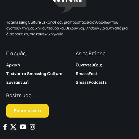
To Smassing Culture ξεκίνησε σαν μια προσπάθεια ανθρώπων που
αγαπούν την μαζική κουλτούρα και θέλουν να μιλήσουν για αυτή από μια
διαφορετική, πιο κοινωνική γωνία.
Για εμάς
Δείτε Επίσης
Αρχική
Συνεντεύξεις
Τι είναι το Smassing Culture
SmassFest
Συντακτική
SmassPodcasts
Βρείτε μας:
Επικοινωνία