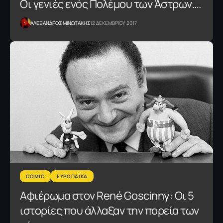
Οι γενιές ενός Πολέμου των Άστρων….
ΑΛΕΞΑΝΔΡΟΣ ΜΙΝΩΤΑΚΗΣ
12 ΔΕΚΕΜΒΡΙΟΥ 2017
COMIC
ΕΥΡΩΠΑΪΚΑ
Αφιέρωμα στον René Goscinny: Οι 5
ιστορίες που άλλαξαν την πορεία των