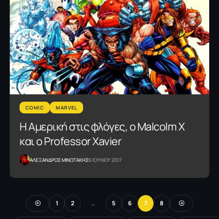
COMIC
MARVEL
Η Αμερική στις φλόγες, ο Malcolm X
και ο Professor Xavier
ΑΛΕΞΑΝΔΡΟΣ ΜΙΝΩΤΑΚΗΣ
6 ΙΟΥΝΙΟΥ 2017
1
2
…
5
6
7
8