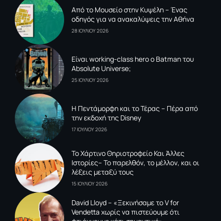
Από το Μουσείο στην Κυψέλη – Ένας
οδηγός για να ανακαλύψεις την Αθήνα
28 ΙΟΥΛΙΟΥ 2026
Είναι working-class hero ο Batman του
Absolute Universe;
25 ΙΟΥΛΙΟΥ 2026
Η Πεντάμορφη και το Τέρας – Πέρα από
την εκδοχή της Disney
17 ΙΟΥΛΙΟΥ 2026
To Xάρτινο Θηριοτροφείο Και Άλλες
Ιστορίες– Το παρελθόν, το μέλλον, και οι
λέξεις μεταξύ τους
15 ΙΟΥΛΙΟΥ 2026
David Lloyd – «Ξεκινήσαμε το V for
Vendetta χωρίς να πιστεύουμε ότι