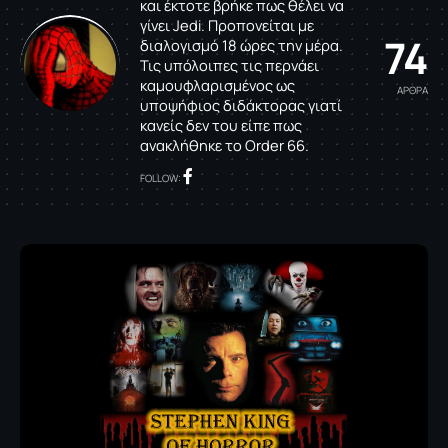
και έκτοτε βρήκε πως θέλει να
γίνει Jedi. Προπονείται με
74
διαλογισμό 18 ώρες την μέρα.
Τις υπόλοιπες τις περνάει
καμουφλαρισμένος ως
ΑΡΘΡΑ
υποψήφιος διδάκτορας γιατί
κανείς δεν του είπε πως
ανακλήθηκε το Order 66.
FOLLOW: